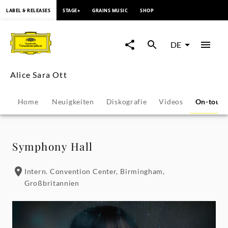
springen
LABEL & RELEASES
STAGE+
GRAINS MUSIC
SHOP
Alice
Sara
DE
Ott
Alice Sara Ott
-
Home
Neuigkeiten
Diskografie
Videos
On-tour
Konzerte
&
Symphony Hall
Veranstaltungen
Intern. Convention Center, Birmingham,
Großbritannien
|
Deutsche