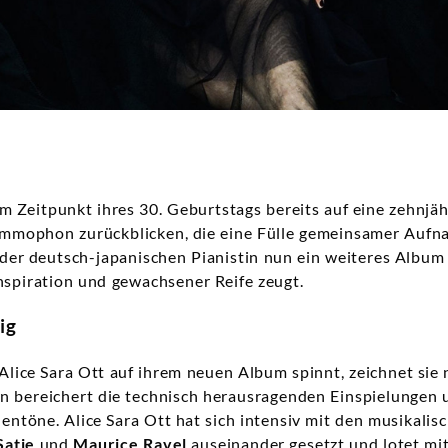
 Zeitpunkt ihres 30. Geburtstags bereits auf eine zehnj
mmophon zurückblicken, die eine Fülle gemeinsamer Auf
t der deutsch-japanischen Pianistin nun ein weiteres Album
nspiration und gewachsener Reife zeugt.
ig
 Alice Sara Ott auf ihrem neuen Album spinnt, zeichnet sie n
rn bereichert die technisch herausragenden Einspielungen 
ntöne. Alice Sara Ott hat sich intensiv mit den musikalis
Satie
und
Maurice Ravel
auseinander gesetzt und lotet mit