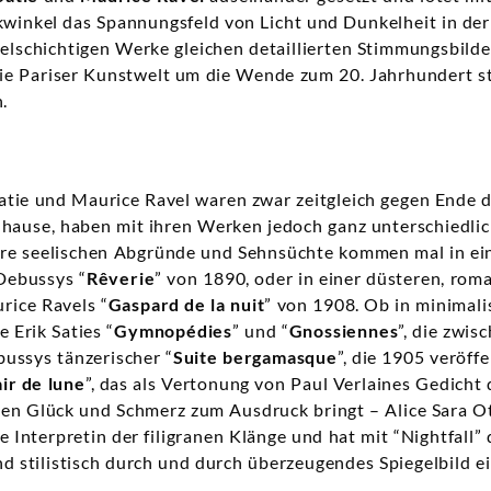
kwinkel das Spannungsfeld von Licht und Dunkelheit in der
ielschichtigen Werke gleichen detaillierten Stimmungsbilde
n die Pariser Kunstwelt um die Wende zum 20. Jahrhundert s
.
atie und Maurice Ravel waren zwar zeitgleich gegen Ende 
zuhause, haben mit ihren Werken jedoch ganz unterschiedli
Ihre seelischen Abgründe und Sehnsüchte kommen mal in ei
Debussys “
Rêverie
” von 1890, oder in einer düsteren, rom
rice Ravels “
Gaspard de la nuit
” von 1908. Ob in minimali
Erik Saties “
Gymnopédies
” und “
Gnossiennes
”, die zwi
bussys tänzerischer “
Suite bergamasque
”, die 1905 veröff
air de lune
”, das als Vertonung von Paul Verlaines Gedicht 
en Glück und Schmerz zum Ausdruck bringt – Alice Sara Ot
le Interpretin der filigranen Klänge und hat mit “Nightfall”
 stilistisch durch und durch überzeugendes Spiegelbild ei