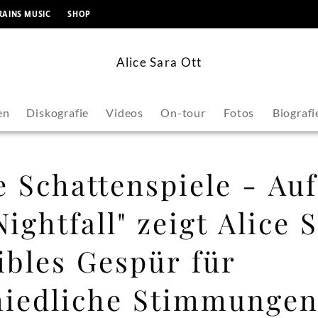
springen
RAINS MUSIC
SHOP
Alice Sara Ott
en
Diskografie
Videos
On-tour
Fotos
Biografi
e Schattenspiele - Au
ightfall" zeigt Alice 
ibles Gespür für
hiedliche Stimmunge