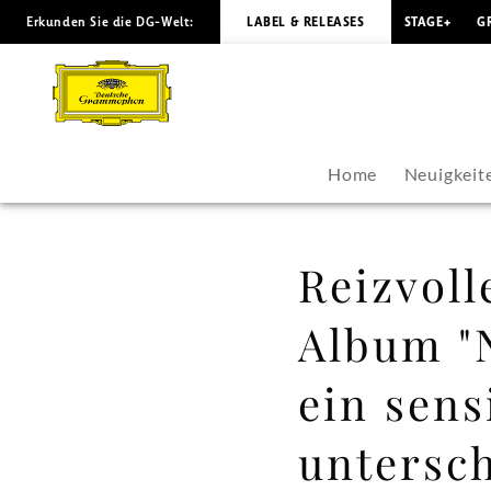
Erkunden Sie die DG-Welt:
LABEL & RELEASES
STAGE+
G
Reizvolle
Schattenspiele
-
Home
Neuigkeit
Auf
dem
Reizvoll
Album
Album "N
"Nightfall"
ein sens
zeigt
untersc
Alice