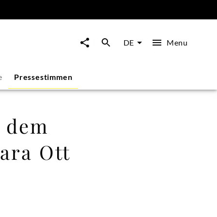
Menu
DE
e
Pressestimmen
f dem
Sara Ott
n