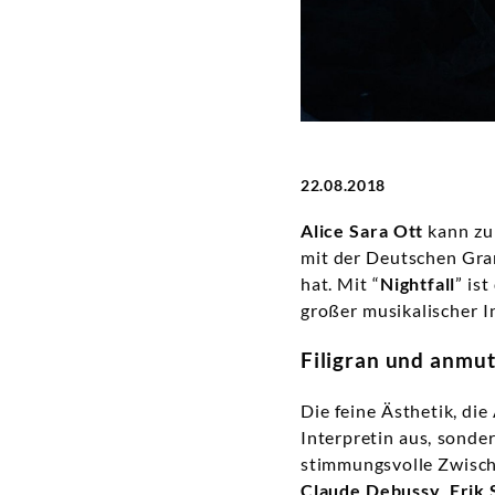
Alice
Sara
Ott
|
22.08.2018
Deutsche
Alice Sara Ott
kann zum
mit der Deutschen Gra
Grammophon
hat. Mit “
Nightfall
” is
großer musikalischer I
Filigran und anmut
Die feine Ästhetik, die
Interpretin aus, sonde
stimmungsvolle Zwische
Claude Debussy
,
Erik 