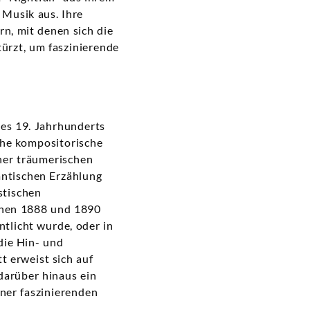
 Musik aus. Ihre
rn, mit denen sich die
türzt, um faszinierende
des 19. Jahrhunderts
che kompositorische
ner träumerischen
antischen Erzählung
stischen
schen 1888 und 1890
entlicht wurde, oder in
die Hin- und
t erweist sich auf
 darüber hinaus ein
ner faszinierenden