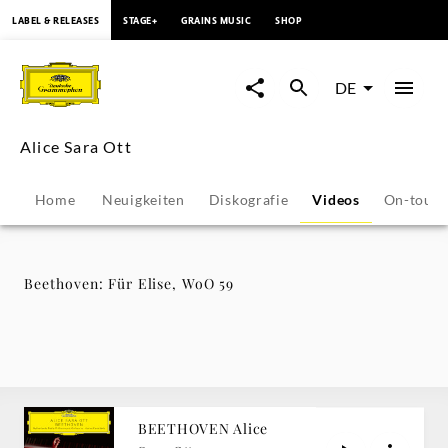
springen
LABEL & RELEASES
STAGE+
GRAINS MUSIC
SHOP
Beethoven:
Für
DE
Elise,
Alice Sara Ott
WoO
Home
Neuigkeiten
Diskografie
Videos
On-tour
59
-
Beethoven: Für Elise, WoO 59
Alice
Sara
Ott
BEETHOVEN Alice