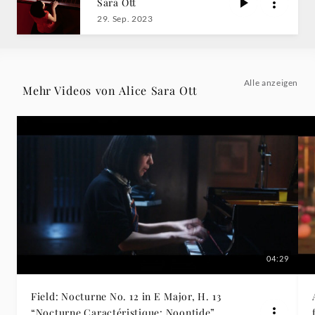
Sara Ott
|
29. Sep. 2023
Deutsche
Grammophon
Alle anzeigen
Mehr Videos von Alice Sara Ott
04:29
Field: Nocturne No. 12 in E Major, H. 13
“Nocturne Caractéristique: Noontide”