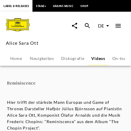
springen
LABEL & RELEASES
STAGE+
GRAINS MUSIC
SHOP
Reminiscence
-
DE
Alice
Alice Sara Ott
Sara
Home
Neuigkeiten
Diskografie
Videos
On-tour
Ott
|
Reminiscence
Deutsche
Hier trifft der stärkste Mann Europas und Game of
Grammophon
Thrones Darsteller Hafþór Júlíus Björnsson auf Pianistin
Alice Sara Ott, Komponist Ólafur Arnalds und die Musik
Frederic Chopins: "Reminiscence" aus dem Album "The
Chopin Project".