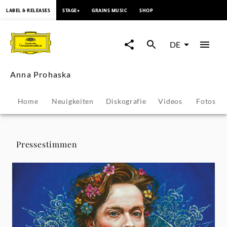
springen
LABEL & RELEASES
STAGE+
GRAINS MUSIC
SHOP
Anna
Prohaska
DE
-
Anna Prohaska
Pressestimmen
Home
Neuigkeiten
Diskografie
Videos
Fotos
|
Deutsche
Pressestimmen
Grammophon