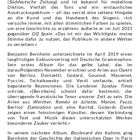
(
Süddeutsche Zeitung
) und ist bekannt für makellose
Diktion, Vielfalt des Tons und ein erstaunliches
Ausdrucksspektrum – all das verrät eine seltene Hingabe
an die Kunst und das Handwerk des Singens. »Ich
versuche immer, mit allen stimmlichen Farben zu spielen,
um eine Geschichte zu erzählen«, äußerte er im Juli 2021
gegenüber
GQ Spain
. »Das ist mir das Wichtigste: meine
Stimme dafür zu nutzen, das Publikum in andere Welten
zu versetzen.«
Benjamin Bernheim unterzeichnete im April 2019 einen
langfristigen Exklusivvertrag mit Deutsche Grammophon.
Sein erstes Album für das gelbe Label, das im
darauffolgenden November erschien und Arien aus Opern
von Berlioz, Donizetti, Godard, Gounod, Massenet,
Puccini, Tschaikowsky und Verdi umfasste, erhielt
begeisterte Rezensionen. Die Londoner
Sunday Times
schrieb, »[Bernheim] scheint dafür bestimmt, der
überragende französische Tenor unserer Zeit zu sein. Die
Arien aus
Werther
,
Roméo et Juliette
,
Manon
,
Faust
,
Berlioz’
Damnation
und, eine Rarität, Godards
Dante
zeigen einen feinsinnigen Künstler, dessen Verbindung
von Text und Musik diesen unterschätzten Werken
besonderen Zauber verleiht.«
In seinem nächsten Album,
Boulevard des Italiens
, ging
Bernheim der Geschichte der italienischen Oper in Paris