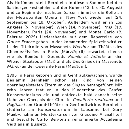
Als Hoffmann steht Bernheim in diesem Sommer bei den
Salzburger Festspielen auf der Bühne (13. bis 30. August)
und zu Beginn der nächsten Saison nimmt er die Rolle an
der Metropolitan Opera in New York wieder auf (24.
September bis 18. Oktober). Außerdem wird er in Los
Angeles (9. November), Wien (14. November), Prag (19.
November), Paris (24. November) und Monte Carlo (9.
Februar 2025) Liederabende mit dem Repertoire von
Douce France
geben. In der kommenden Spielzeit wird er
in der Titelrolle von Massenets
Werther
am Théâtre des
Champs-Élysées in Paris (März/April) erwartet, ebenso
wie als Roméo in Gounods
Roméo et Juliette
an der
Wiener Staatsoper (Mai) und als Des Grieux in Massenets
Manon
an der Opéra de Paris (Mai/Juni).
1985 in Paris geboren und in Genf aufgewachsen, wurde
Benjamin Bernheim schon als Kind von seinen
opernbegeisterten Eltern an das Singen herangeführt. Mit
zehn Jahren trat er in den Kinderchor des Genfer
Konservatoriums ein und entdeckte bald danach seine
Liebe zur Oper, als der Chor in
Cavalleria rusticana
und
Pagliacci
am Grand-Théâtre in Genf mitwirkte. Bernheim
studierte am Konservatorium in Lausanne bei Gary
Magby, nahm an Meisterkursen von Giacomo Aragall teil
und besuchte Carlo Bergonzis renommierte Accademia
Verdiana in Busseto.