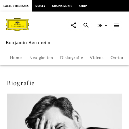
springen
LABEL & RELEASES
STAGE+
GRAINS MUSIC
SHOP
Benjamin
Bernheim
DE
-
Benjamin Bernheim
Biografie
Home
Neuigkeiten
Diskografie
Videos
On-tour
|
Deutsche
Biografie
Grammophon