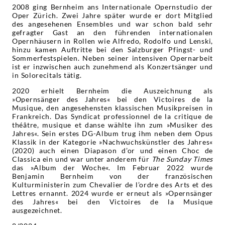
2008 ging Bernheim ans Internationale Opernstudio der
Oper Zürich. Zwei Jahre später wurde er dort Mitglied
des angesehenen Ensembles und war schon bald sehr
gefragter Gast an den führenden internationalen
Opernhäusern in Rollen wie Alfredo, Rodolfo und Lenski,
hinzu kamen Auftritte bei den Salzburger Pfingst- und
Sommerfestspielen. Neben seiner intensiven Opernarbeit
ist er inzwischen auch zunehmend als Konzertsänger und
in Solorecitals tätig.
2020 erhielt Bernheim die Auszeichnung als
»Opernsänger des Jahres« bei den Victoires de la
Musique, den angesehensten klassischen Musikpreisen in
Frankreich. Das Syndicat professionnel de la critique de
théâtre, musique et danse wählte ihn zum »Musiker des
Jahres«. Sein erstes DG-Album trug ihm neben dem Opus
Klassik in der Kategorie »Nachwuchskünstler des Jahres«
(2020) auch einen Diapason d’or und einen Choc de
Classica ein und war unter anderem für
The Sunday Times
das »Album der Woche«. Im Februar 2022 wurde
Benjamin Bernheim von der französischen
Kulturministerin zum Chevalier de l’ordre des Arts et des
Lettres ernannt. 2024 wurde er erneut als »Opernsänger
des Jahres« bei den Victoires de la Musique
ausgezeichnet.