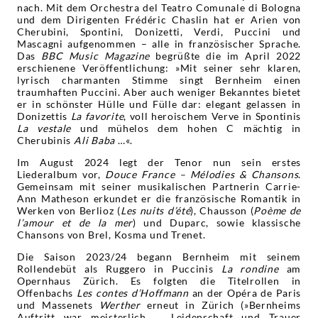
nach. Mit dem Orchestra del Teatro Comunale di Bologna
und dem Dirigenten Frédéric Chaslin hat er Arien von
Cherubini, Spontini, Donizetti, Verdi, Puccini und
Mascagni aufgenommen – alle in französischer Sprache.
Das
BBC Music Magazine
begrüßte die im April 2022
erschienene Veröffentlichung: »Mit seiner sehr klaren,
lyrisch charmanten Stimme singt Bernheim einen
traumhaften Puccini. Aber auch weniger Bekanntes bietet
er in schönster Hülle und Fülle dar: elegant gelassen in
Donizettis
La favorite
, voll heroischem Verve in Spontinis
La vestale
und mühelos dem hohen C mächtig in
Cherubinis
Ali Baba
…«.
Im August 2024 legt der Tenor nun sein erstes
Liederalbum vor,
Douce France – Mélodies & Chansons
.
Gemeinsam mit seiner musikalischen Partnerin Carrie-
Ann Matheson erkundet er die französische Romantik in
Werken von Berlioz (
Les nuits d’été
), Chausson (
Poème de
l’amour et de la mer
) und Duparc, sowie klassische
Chansons von Brel, Kosma und Trenet.
Die Saison 2023/24 begann Bernheim mit seinem
Rollendebüt als Ruggero in Puccinis
La rondine
am
Opernhaus Zürich. Es folgten die Titelrollen in
Offenbachs
Les contes d’Hoffmann
an der Opéra de Paris
und Massenets
Werther
erneut in Zürich (»Bernheims
Auftritt war meisterlich … Leidenschaft und Trauer