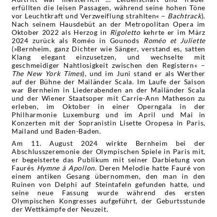
erfüllten die leisen Passagen, während seine hohen Töne
vor Leuchtkraft und Verzweiflung strahlten« –
Bachtrack
).
Nach seinem Hausdebüt an der Metropolitan Opera im
Oktober 2022 als Herzog in
Rigoletto
kehrte er im März
2024 zurück als Roméo in Gounods
Roméo et Juliette
(»Bernheim, ganz Dichter wie Sänger, verstand es, satten
Klang elegant einzusetzen, und wechselte mit
geschmeidiger Nahtlosigkeit zwischen den Registern« –
The New York Times
), und im Juni stand er als Werther
auf der Bühne der Mailänder Scala. Im Laufe der Saison
war Bernheim in Liederabenden an der Mailänder Scala
und der Wiener Staatsoper mit Carrie-Ann Matheson zu
erleben, im Oktober in einer Operngala in der
Philharmonie Luxemburg und im April und Mai in
Konzerten mit der Sopranistin Lisette Oropesa in Paris,
Mailand und Baden-Baden.
Am 11. August 2024 wirkte Bernheim bei der
Abschlusszeremonie der Olympischen Spiele in Paris mit,
er begeisterte das Publikum mit seiner Darbietung von
Faurés
Hymne à Apollon
. Deren Melodie hatte Fauré von
einem antiken Gesang übernommen, den man in den
Ruinen von Delphi auf Steintafeln gefunden hatte, und
seine neue Fassung wurde während des ersten
Olympischen Kongresses aufgeführt, der Geburtsstunde
der Wettkämpfe der Neuzeit.