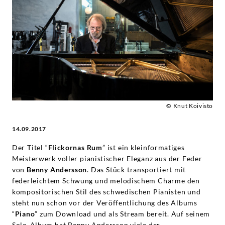
in
die
Klangwelt
des
Albums
© Knut Koivisto
14.09.2017
"Piano"
Der Titel “
Flickornas Rum
” ist ein kleinformatiges
-
Meisterwerk voller pianistischer Eleganz aus der Feder
von
Benny Andersson
. Das Stück transportiert mit
Benny
federleichtem Schwung und melodischem Charme den
kompositorischen Stil des schwedischen Pianisten und
Andersson
steht nun schon vor der Veröffentlichung des Albums
“
Piano
” zum Download und als Stream bereit. Auf seinem
Solo-Album hat Benny Andersson viele der