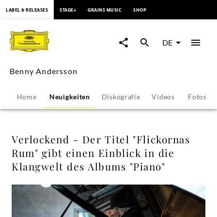
springen
LABEL & RELEASES
STAGE+
GRAINS MUSIC
SHOP
Verlockend
-
DE
Der
Benny Andersson
Titel
Home
Neuigkeiten
Diskografie
Videos
Fotos
"Flickornas
Rum"
Verlockend - Der Titel "Flickornas
Rum" gibt einen Einblick in die
gibt
Klangwelt des Albums "Piano"
einen
Einblick