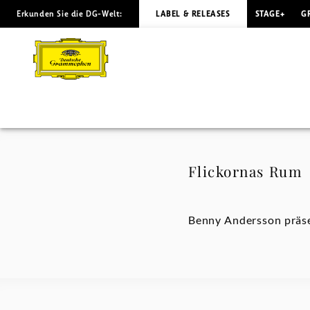
Erkunden Sie die DG-Welt:
LABEL & RELEASES
STAGE+
G
Flickornas
Rum
-
Benny
Andersson
Flickornas Rum
|
Benny Andersson präse
Deutsche
Grammophon