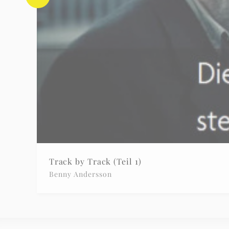
Track by Track (Teil 1)
Benny Andersson