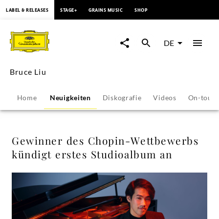
springen
LABEL & RELEASES
STAGE+
GRAINS MUSIC
SHOP
Gewinner
des
DE
Chopin-
Bruce Liu
Wettbewerbs
Home
Neuigkeiten
Diskografie
Videos
On-tour
kündigt
erstes
Gewinner des Chopin-Wettbewerbs
kündigt erstes Studioalbum an
Studioalbum
an
-