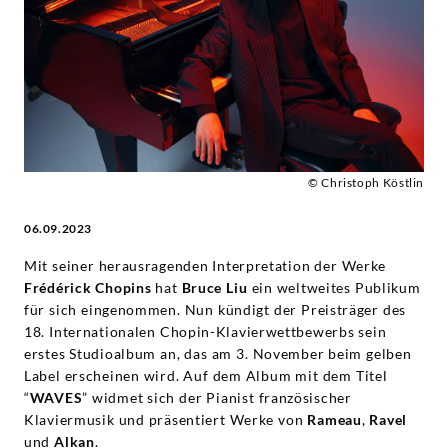
Bruce
Liu
|
Deutsche
© Christoph Köstlin
Grammophon
06.09.2023
Mit seiner herausragenden Interpretation der Werke
Frédérick Chopins
hat
Bruce Liu
ein weltweites Publikum
für sich eingenommen. Nun kündigt der Preisträger des
18. Internationalen Chopin-Klavierwettbewerbs sein
erstes Studioalbum an, das am 3. November beim gelben
Label erscheinen wird. Auf dem Album mit dem Titel
“
WAVES
” widmet sich der Pianist französischer
Klaviermusik und präsentiert Werke von
Rameau
,
Ravel
und
Alkan
.