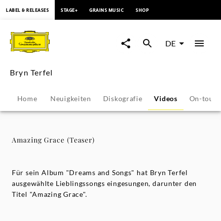
springen
LABEL & RELEASES
STAGE+
GRAINS MUSIC
SHOP
Amazing
Grace
DE
(Teaser)
Bryn Terfel
-
Home
Neuigkeiten
Diskografie
Videos
On-tour
Bryn
Terfel
Amazing Grace (Teaser)
|
Für sein Album "Dreams and Songs" hat Bryn Terfel
Deutsche
ausgewählte Lieblingssongs eingesungen, darunter den
Titel "Amazing Grace".
Grammophon