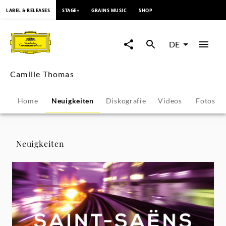
springen
LABEL & RELEASES
STAGE+
GRAINS MUSIC
SHOP
Camille
Thomas
DE
-
Camille Thomas
Neuigkeiten
Home
Neuigkeiten
Diskografie
Videos
Fotos
|
Deutsche
Neuigkeiten
Grammophon