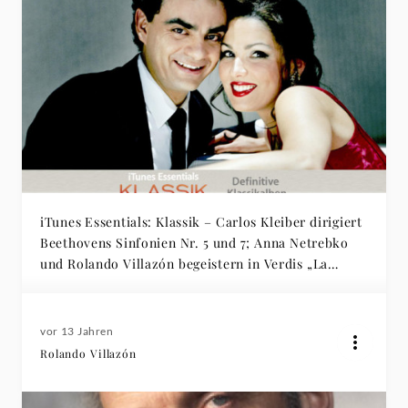
iTunes Essentials: Klassik – Carlos Kleiber dirigiert
Beethovens Sinfonien Nr. 5 und 7; Anna Netrebko
und Rolando Villazón begeistern in Verdis „La
Traviata“
vor 13 Jahren
Rolando Villazón