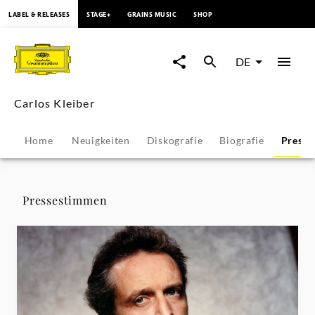
springen
LABEL & RELEASES
STAGE+
GRAINS MUSIC
SHOP
Carlos
Kleiber
DE
-
Carlos Kleiber
Pressestimmen
Home
Neuigkeiten
Diskografie
Biografie
Presse
|
Deutsche
Pressestimmen
Grammophon