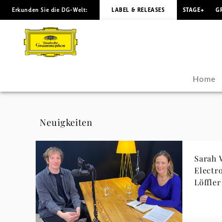
Erkunden Sie die DG-Welt:
LABEL & RELEASES
STAGE+
G
Christian
Löffler
-
Home
Neuigkeiten
|
Neuigkeiten
Deutsche
Sarah 
Grammophon
Electr
Löffler