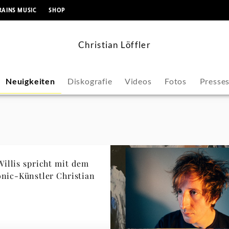
springen
RAINS MUSIC
SHOP
Christian Löffler
Neuigkeiten
Diskografie
Videos
Fotos
Presse
Willis spricht mit dem
onic-Künstler Christian