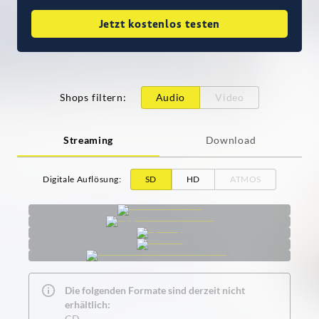
Jetzt kostenlos testen
Shops filtern
:
Audio
Video
Streaming
Download
Digitale Auflösung
:
SD
HD
ATMOS
Die folgenden Formate sind derzeit nicht
erhältlich:
CD