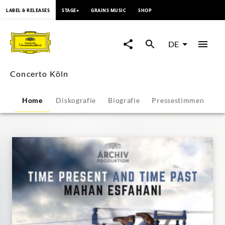
springen
LABEL & RELEASES
STAGE+
GRAINS MUSIC
SHOP
Concerto
Köln
DE
-
Concerto Köln
Übersicht
Home
Diskografie
Biografie
Pressestimmen
|
Deutsche
Grammophon