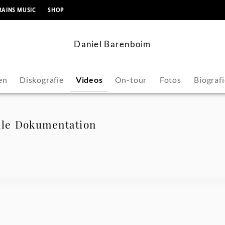
springen
RAINS MUSIC
SHOP
Daniel Barenboim
en
Diskografie
Videos
On-tour
Fotos
Biografi
lle Dokumentation