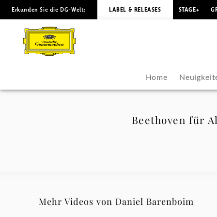
Erkunden Sie die DG-Welt:
LABEL & RELEASES
STAGE+
G
Beethoven
für
Alle
Home
Neuigkeit
Dokumentation
-
Beethoven für A
Daniel
Barenboim
|
Mehr Videos von Daniel Barenboim
Deutsche