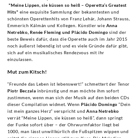
"Meine Lippen, sie küssen so heiß – Operetta’s Greatest
Hits"
eine exquisite Sammlung der bekanntesten und
schönsten Operettenhits von Franz Lehár, Johann Strauss,
Emmerich Kálmán und Kollegen. Künstler wie
Anna
Netrebko, Renée Fleming und Plácido Domingo
sind der
beste Beweis dafür, dass die Operette auch im Jahr 2015
noch äußerst lebendig ist und es viele Gründe dafür gibt,
sich auf ein musikalisches Rendezvous mit ihr
einzulassen.
Mut zum Kitsch!
“Freunde das Leben ist lebenswert!” schmettert der Tenor
Piotr Beczala
inbrünstig und man möchte ihm sofort
zustimmen, wenn man sich der Musik auf den beiden CDs
dieser Compilation widmet. Wenn
Plácido Domingo
“Dein
ist mein ganzes Herz” verspricht und
Anna Netrebko
verrät “Meine Lippen, sie küssen so heiß”, dann springt
der Funke sofort über – der Ohrwurmfaktor liegt bei
1000, man lässt unwillkürlich die Fußspitzen wippen und