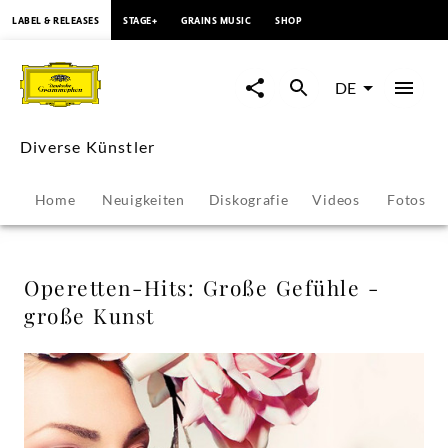
springen
LABEL & RELEASES
STAGE+
GRAINS MUSIC
SHOP
Operetten-
Hits:
DE
Große
Diverse Künstler
Gefühle
Home
Neuigkeiten
Diskografie
Videos
Fotos
-
große
Operetten-Hits: Große Gefühle -
große Kunst
Kunst
-
Diverse