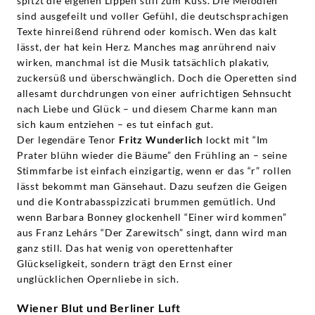
spitzt die eigenen Lippen still zum Kuss. Die Melodien
sind ausgefeilt und voller Gefühl, die deutschsprachigen
Texte hinreißend rührend oder komisch. Wen das kalt
lässt, der hat kein Herz. Manches mag anrührend naiv
wirken, manchmal ist die Musik tatsächlich plakativ,
zuckersüß und überschwänglich. Doch die Operetten sind
allesamt durchdrungen von einer aufrichtigen Sehnsucht
nach Liebe und Glück – und diesem Charme kann man
sich kaum entziehen – es tut einfach gut.
Der legendäre Tenor
Fritz Wunderlich
lockt mit “Im
Prater blühn wieder die Bäume” den Frühling an – seine
Stimmfarbe ist einfach einzigartig, wenn er das “r” rollen
lässt bekommt man Gänsehaut. Dazu seufzen die Geigen
und die Kontrabasspizzicati brummen gemütlich. Und
wenn Barbara Bonney glockenhell “Einer wird kommen”
aus Franz Lehárs “Der Zarewitsch” singt, dann wird man
ganz still. Das hat wenig von operettenhafter
Glückseligkeit, sondern trägt den Ernst einer
unglücklichen Opernliebe in sich.
Wiener Blut und Berliner Luft