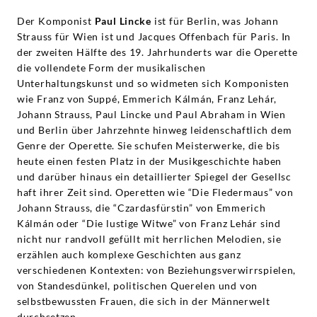
Der Komponist
Paul Lincke
ist für Berlin, was Johann
Strauss für Wien ist und Jacques Offenbach für Paris. In
der zweiten Hälfte des 19. Jahrhunderts war die Operette
die vollendete Form der musikalischen
Unterhaltungskunst und so widmeten sich Komponisten
wie Franz von Suppé, Emmerich Kálmán, Franz Lehár,
Johann Strauss, Paul Lincke und Paul Abraham in Wien
und Berlin über Jahrzehnte hinweg leidenschaftlich dem
Genre der Operette. Sie schufen Meisterwerke, die bis
heute einen festen Platz in der Musikgeschichte haben
und darüber hinaus ein detaillierter Spiegel der Gesellsc
haft ihrer Zeit sind. Operetten wie “Die Fledermaus” von
Johann Strauss, die “Czardasfürstin” von Emmerich
Kálmán oder “Die lustige Witwe” von Franz Lehár sind
nicht nur randvoll gefüllt mit herrlichen Melodien, sie
erzählen auch komplexe Geschichten aus ganz
verschiedenen Kontexten: von Beziehungsverwirrspielen,
von Standesdünkel, politischen Querelen und von
selbstbewussten Frauen, die sich in der Männerwelt
durchsetzen.