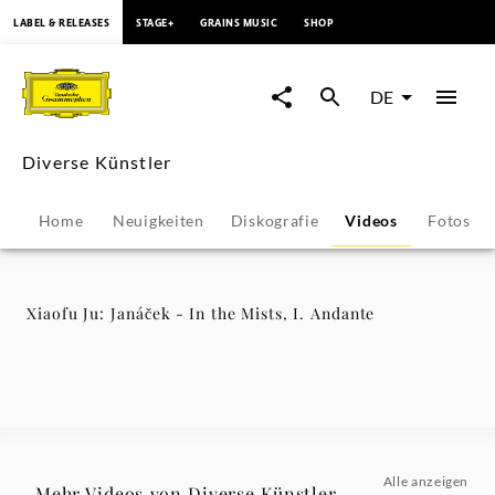
springen
LABEL & RELEASES
STAGE+
GRAINS MUSIC
SHOP
Xiaofu
Ju:
DE
Janáček
Diverse Künstler
-
Home
Neuigkeiten
Diskografie
Videos
Fotos
In
the
Xiaofu Ju: Janáček - In the Mists, I. Andante
Mists,
I.
Andante
Alle anzeigen
Mehr Videos von Diverse Künstler