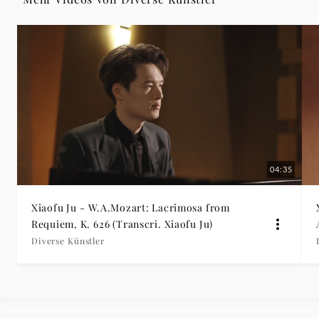
-
Diverse
Künstler
|
Deutsche
04:35
Grammophon
Xiaofu Ju - W.A.Mozart: Lacrimosa from
Requiem, K. 626 (Transcri. Xiaofu Ju)
Diverse Künstler