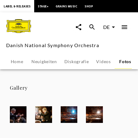
springen
LABEL & RELEASES
STAGE+
GRAINS MUSIC
SHOP
Danish
National
DE
Symphony
Danish National Symphony Orchestra
Orchestra
Home
Neuigkeiten
Diskografie
Videos
Fotos
-
Fotos
Gallery
|
Deutsche
Grammophon