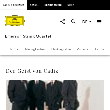
springen
LABEL & RELEASES
STAGE+
GRAINS MUSIC
SHOP
Der
Geist
DE
von
Emerson String Quartet
Cadiz
Home
Neuigkeiten
Diskografie
Videos
Fotos
-
Emerson
Der Geist von Cadiz
String
Quartet
|