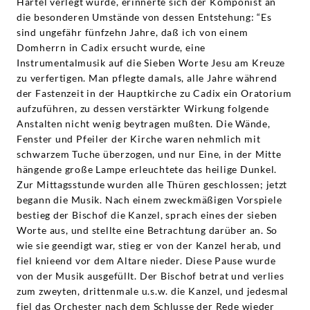
Härtel verlegt wurde, erinnerte sich der Komponist an
die besonderen Umstände von dessen Entstehung: “Es
sind ungefähr fünfzehn Jahre, daß ich von einem
Domherrn in Cadix ersucht wurde, eine
Instrumentalmusik auf die Sieben Worte Jesu am Kreuze
zu verfertigen. Man pflegte damals, alle Jahre während
der Fastenzeit in der Hauptkirche zu Cadix ein Oratorium
aufzuführen, zu dessen verstärkter Wirkung folgende
Anstalten nicht wenig beytragen mußten. Die Wände,
Fenster und Pfeiler der Kirche waren nehmlich mit
schwarzem Tuche überzogen, und nur Eine, in der Mitte
hängende große Lampe erleuchtete das heilige Dunkel.
Zur Mittagsstunde wurden alle Thüren geschlossen; jetzt
begann die Musik. Nach einem zweckmäßigen Vorspiele
bestieg der Bischof die Kanzel, sprach eines der sieben
Worte aus, und stellte eine Betrachtung darüber an. So
wie sie geendigt war, stieg er von der Kanzel herab, und
fiel knieend vor dem Altare nieder. Diese Pause wurde
von der Musik ausgefüllt. Der Bischof betrat und verlies
zum zweyten, drittenmale u.s.w. die Kanzel, und jedesmal
fiel das Orchester nach dem Schlusse der Rede wieder