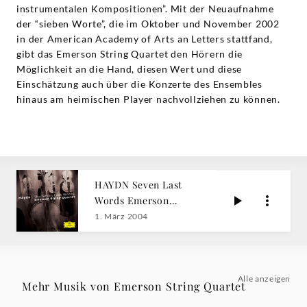
instrumentalen Kompositionen”. Mit der Neuaufnahme
der “sieben Worte”, die im Oktober und November 2002
in der American Academy of Arts an Letters stattfand,
gibt das Emerson String Quartet den Hörern die
Möglichkeit an die Hand, diesen Wert und diese
Einschätzung auch über die Konzerte des Ensembles
hinaus am heimischen Player nachvollziehen zu können.
HAYDN Seven Last
Words Emerson
String
1. März 2004
Alle anzeigen
Mehr Musik von Emerson String Quartet