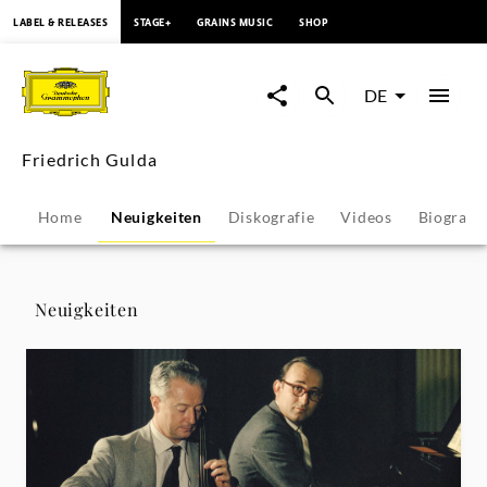
springen
LABEL & RELEASES
STAGE+
GRAINS MUSIC
SHOP
Friedrich
Gulda
DE
-
Friedrich Gulda
Neuigkeiten
Home
Neuigkeiten
Diskografie
Videos
Biografie
|
Deutsche
Neuigkeiten
Grammophon