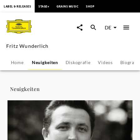
springen
LABEL & RELEASES
STAGE+
GRAINS MUSIC
SHOP
Fritz
Wunderlich
DE
-
Fritz Wunderlich
Neuigkeiten
Home
Neuigkeiten
Diskografie
Videos
Biografie
|
Deutsche
Neuigkeiten
Grammophon