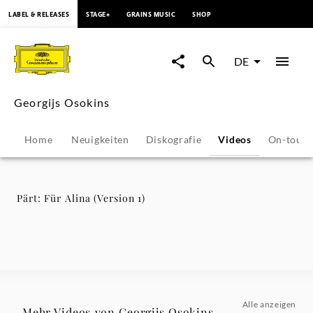
springen
LABEL & RELEASES
STAGE+
GRAINS MUSIC
SHOP
Pärt:
Für
DE
Alina
Georgijs Osokins
(Version
Home
Neuigkeiten
Diskografie
Videos
On-tour
1)
-
Pärt: Für Alina (Version 1)
Georgijs
Osokins
|
Alle anzeigen
Mehr Videos von Georgijs Osokins