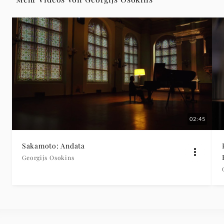
Deutsche
Grammophon
02:45
Sakamoto: Andata
Georgijs Osokins