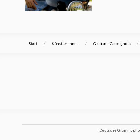
/
/
/
Start
Künstler:innen
Giuliano Carmignola
Deutsche Grammoph