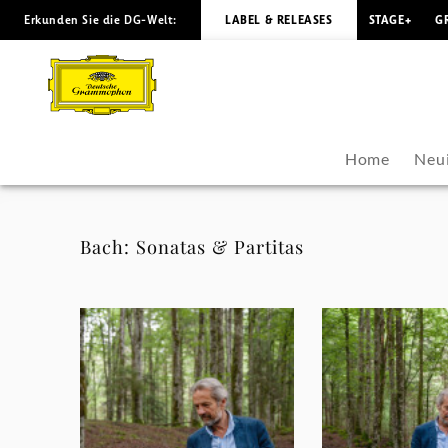
Erkunden Sie die DG-Welt:
LABEL & RELEASES
STAGE+
G
Giuliano
Carmignola
-
Home
Neu
Fotos
|
Bach: Sonatas & Partitas
Deutsche
Grammophon