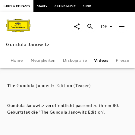
springen
LABEL & RELEASES
STAGE+
GRAINS MUSIC
SHOP
The
Gundula
DE
Janowitz
Gundula Janowitz
Edition
Home
Neuigkeiten
Diskografie
Videos
Pressest
(Teaser)
-
The Gundula Janowitz Edition (Teaser)
Gundula
Gundula Janowitz veröffentlicht passend zu ihrem 80.
Janowitz
Geburtstag die "The Gundula Janowitz Edition".
|