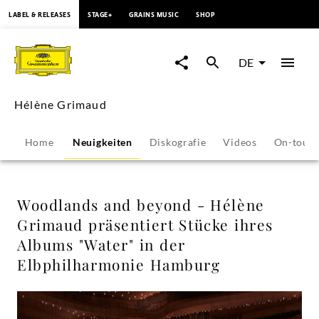
springen
LABEL & RELEASES
STAGE+
GRAINS MUSIC
SHOP
Woodlands
and
DE
beyond
Hélène Grimaud
-
Home
Neuigkeiten
Diskografie
Videos
On-tour
Hélène
Grimaud
Woodlands and beyond - Hélène
Grimaud präsentiert Stücke ihres
präsentiert
Albums "Water" in der
Elbphilharmonie Hamburg
Stücke
ihres