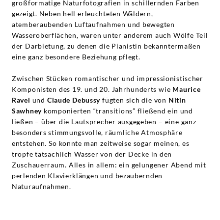
|
großformatige Naturfotografien in schillernden Farben
gezeigt. Neben hell erleuchteten Wäldern,
atemberaubenden Luftaufnahmen und bewegten
Deutsche
Wasseroberflächen, waren unter anderem auch Wölfe Teil
der Darbietung, zu denen die Pianistin bekanntermaßen
Grammophon
eine ganz besondere Beziehung pflegt.
Zwischen Stücken romantischer und impressionistischer
Komponisten des 19. und 20. Jahrhunderts wie
Maurice
Ravel
und
Claude Debussy
fügten sich die von
Nitin
Sawhney
komponierten “transitions” fließend ein und
ließen – über die Lautsprecher ausgegeben – eine ganz
besonders stimmungsvolle, räumliche Atmosphäre
entstehen. So konnte man zeitweise sogar meinen, es
tropfe tatsächlich Wasser von der Decke in den
Zuschauerraum. Alles in allem: ein gelungener Abend mit
perlenden Klavierklängen und bezaubernden
Naturaufnahmen.