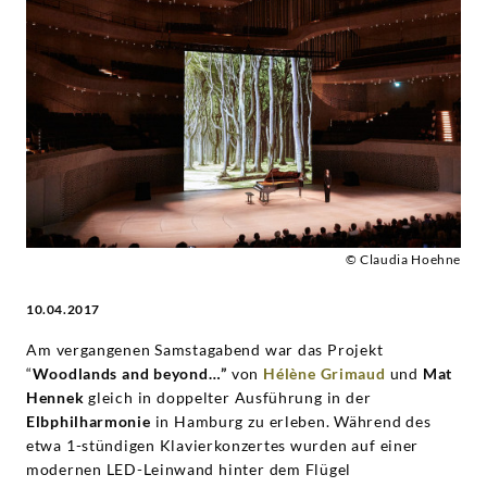
Albums
"Water"
in
der
Elbphilharmonie
© Claudia Hoehne
Hamburg
10.04.2017
-
Am vergangenen Samstagabend war das Projekt
“
Woodlands and beyond…”
von
Hélène Grimaud
und
Mat
Hélène
Hennek
gleich in doppelter Ausführung in der
Elbphilharmonie
in Hamburg zu erleben. Während des
Grimaud
etwa 1-stündigen Klavierkonzertes wurden auf einer
modernen LED-Leinwand hinter dem Flügel