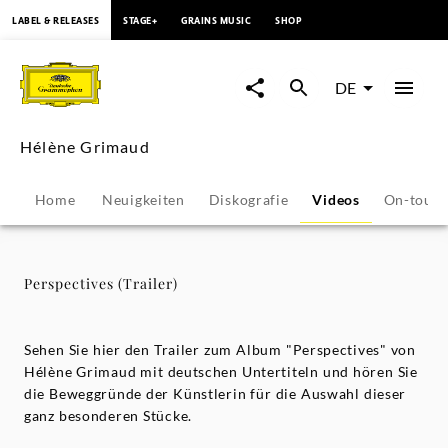
springen
LABEL & RELEASES
STAGE+
GRAINS MUSIC
SHOP
Perspectives
(Trailer)
DE
-
Hélène Grimaud
Hélène
Home
Neuigkeiten
Diskografie
Videos
On-tour
Grimaud
|
Perspectives (Trailer)
Deutsche
Sehen Sie hier den Trailer zum Album "Perspectives" von
Grammophon
Hélène Grimaud mit deutschen Untertiteln und hören Sie
die Beweggründe der Künstlerin für die Auswahl dieser
ganz besonderen Stücke.