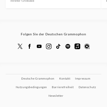
Konstantin Krimmel)
Hélène Grimaud
Folgen Sie der Deutschen Grammophon
Deutsche Grammophon
Kontakt
Impressum
Nutzungsbedingungen
Barrierefreiheit
Datenschutz
Newsletter