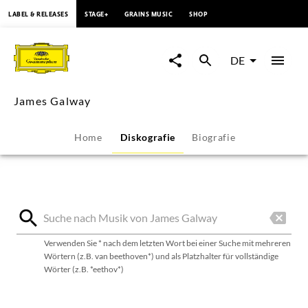
springen
LABEL & RELEASES
STAGE+
GRAINS MUSIC
SHOP
James
Galway
DE
-
James Galway
Diskografie
Home
Diskografie
Biografie
|
Deutsche
Grammophon
Verwenden Sie * nach dem letzten Wort bei einer Suche mit mehreren
Wörtern (z.B. van beethoven*) und als Platzhalter für vollständige
Wörter (z.B. *eethov*)