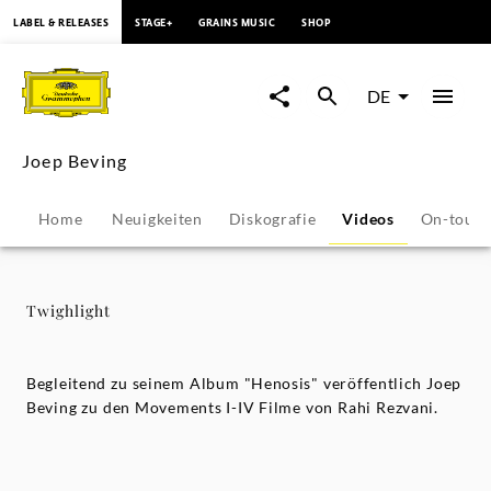
springen
LABEL & RELEASES
STAGE+
GRAINS MUSIC
SHOP
Twighlight
-
DE
Joep
Joep Beving
Beving
Home
Neuigkeiten
Diskografie
Videos
On-tour
|
Deutsche
Twighlight
Grammophon
Begleitend zu seinem Album "Henosis" veröffentlich Joep
Beving zu den Movements I-IV Filme von Rahi Rezvani.