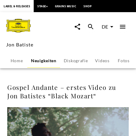
springen
LABEL & RELEASES
STAGE+
GRAINS MUSIC
SHOP
Gospel
Andante
DE
–
Jon Batiste
erstes
Home
Neuigkeiten
Diskografie
Videos
Fotos
Video
zu
Gospel Andante – erstes Video zu
Jon Batistes “Black Mozart“
Jon
Batistes
“Black