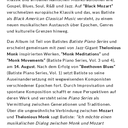
Gospel, Blues, Soul, R&B und Jazz. Auf
“Black Mozart“
verschmelzen europäische Klassik und das, was Batiste
als
Black American Classical Music
versteht, zu einem
neuen musikalischen Austausch über Epochen, Genres
und kulturelle Grenzen hinweg.
Das Album ist Teil von Batistes
Batiste Piano Series
und
erscheint gemeinsam mit zwei von Jazz-Gigant
Thelonious
Monk
inspirierten Werken,
“Monk Meditations“
und
“Monk Movements“
(Batiste Piano Series, Vol. 3 und 4),
am
14. August
. Nach dem Erfolg von
“Beethoven Blues“
(Batiste Piano Series, Vol. 1) setzt Batiste so seine
Auseinandersetzung mit wegweisenden Komponisten
verschiedener Epochen fort. Durch Improvisation und
spontane Komposition schafft er neue Perspektiven auf
deren Werk und versteht seine
Piano Series
als
Vermittlung zwischen Generationen und Traditionen.
Über die ungewöhnliche Verbindung zwischen
Mozart
und
Thelonious Monk
sagt Batiste:
“Ich möchte einen
musikalischen Dialog zwischen Monk und Mozart