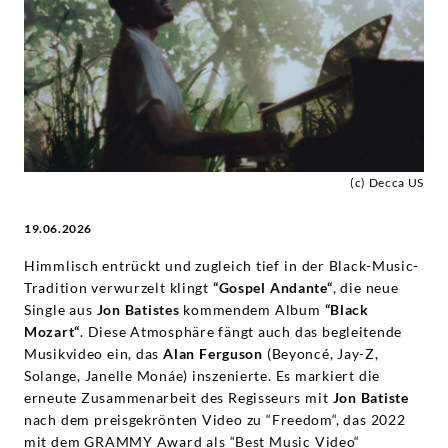
Mozart“
-
Jon
Batiste
(c) Decca US
|
19.06.2026
Deutsche
Himmlisch entrückt und zugleich tief in der Black-Music-
Tradition verwurzelt klingt
“Gospel Andante“
, die neue
Grammophon
Single aus
Jon Batistes
kommendem Album
“Black
Mozart“
. Diese Atmosphäre fängt auch das begleitende
Musikvideo ein, das
Alan Ferguson
(Beyoncé, Jay-Z,
Solange, Janelle Monáe) inszenierte. Es markiert die
erneute Zusammenarbeit des Regisseurs mit
Jon Batiste
nach dem preisgekrönten Video zu “Freedom“, das 2022
mit dem GRAMMY Award als “Best Music Video“