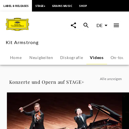
springen
LABEL & RELEASES
STAGE+
GRAINS MUSIC
SHOP
Kit
Armstrong
DE
-
Kit Armstrong
Videos
Home
Neuigkeiten
Diskografie
Videos
On-tour
|
Deutsche
Alle anzeigen
Konzerte und Opern auf STAGE+
Grammophon