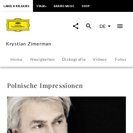
springen
LABEL & RELEASES
STAGE+
GRAINS MUSIC
SHOP
Polnische
Impressionen
DE
-
Krystian Zimerman
Krystian
Home
Neuigkeiten
Diskografie
Videos
Fotos
Zimerman
|
Polnische Impressionen
Deutsche
Grammophon