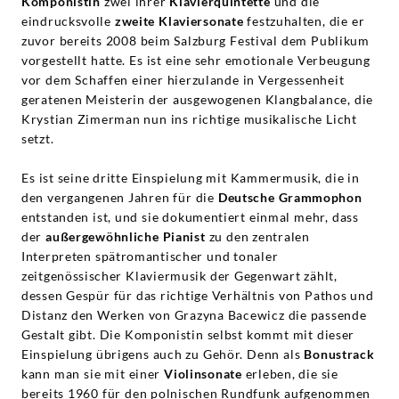
Komponistin
zwei ihrer
Klavierquintette
und die
eindrucksvolle
zweite Klaviersonate
festzuhalten, die er
zuvor bereits 2008 beim Salzburg Festival dem Publikum
vorgestellt hatte. Es ist eine sehr emotionale Verbeugung
vor dem Schaffen einer hierzulande in Vergessenheit
geratenen Meisterin der ausgewogenen Klangbalance, die
Krystian Zimerman nun ins richtige musikalische Licht
setzt.
Es ist seine dritte Einspielung mit Kammermusik, die in
den vergangenen Jahren für die
Deutsche Grammophon
entstanden ist, und sie dokumentiert einmal mehr, dass
der
außergewöhnliche Pianist
zu den zentralen
Interpreten spätromantischer und tonaler
zeitgenössischer Klaviermusik der Gegenwart zählt,
dessen Gespür für das richtige Verhältnis von Pathos und
Distanz den Werken von Grazyna Bacewicz die passende
Gestalt gibt. Die Komponistin selbst kommt mit dieser
Einspielung übrigens auch zu Gehör. Denn als
Bonustrack
kann man sie mit einer
Violinsonate
erleben, die sie
bereits 1960 für den polnischen Rundfunk aufgenommen