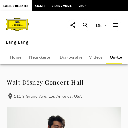
springen
LABEL & RELEASES
STAGE+
GRAINS MUSIC
SHOP
Lang
Lang
DE
-
Lang Lang
Konzerte
Home
Neuigkeiten
Diskografie
Videos
On-tour
&
Veranstaltungen
Walt Disney Concert Hall
|
111 S Grand Ave, Los Angeles, USA
Deutsche
Grammophon