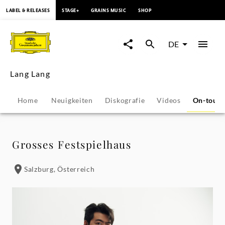
springen
LABEL & RELEASES
STAGE+
GRAINS MUSIC
SHOP
Lang
Lang
DE
-
Lang Lang
Konzerte
Home
Neuigkeiten
Diskografie
Videos
On-tour
&
Veranstaltungen
Grosses Festspielhaus
|
Salzburg, Österreich
Deutsche
Grammophon