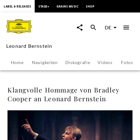
springen
LABEL & RELEASES
STAGE+
GRAINS MUSIC
SHOP
Klangvolle
Hommage
DE
von
Leonard Bernstein
Bradley
Home
Neuigkeiten
Diskografie
Videos
Fotos
Cooper
an
Klangvolle Hommage von Bradley
Cooper an Leonard Bernstein
Leonard
Bernstein
-