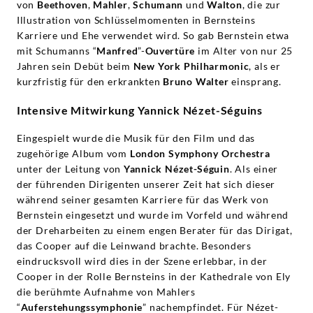
von
Beethoven
,
Mahler
,
Schumann
und
Walton
, die zur
Illustration von Schlüsselmomenten in Bernsteins
Karriere und Ehe verwendet wird. So gab Bernstein etwa
mit Schumanns “
Manfred
”-
Ouvertüre
im Alter von nur 25
Jahren sein Debüt beim
New York Philharmonic
, als er
kurzfristig für den erkrankten
Bruno Walter
einsprang.
Intensive Mitwirkung Yannick Nézet-Séguins
Eingespielt wurde die Musik für den Film und das
zugehörige Album vom
London Symphony Orchestra
unter der Leitung von
Yannick Nézet-Séguin
. Als einer
der führenden Dirigenten unserer Zeit hat sich dieser
während seiner gesamten Karriere für das Werk von
Bernstein eingesetzt und wurde im Vorfeld und während
der Dreharbeiten zu einem engen Berater für das Dirigat,
das Cooper auf die Leinwand brachte. Besonders
eindrucksvoll wird dies in der Szene erlebbar, in der
Cooper in der Rolle Bernsteins in der Kathedrale von Ely
die berühmte Aufnahme von Mahlers
“
Auferstehungssymphonie
” nachempfindet. Für Nézet-