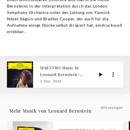
Bernsteins in der Interpretation durch das London
Symphony Orchestra unter der Leitung von Yannick
Nézet-Séguin und Bradley Cooper, der auch für die
Aufnahme einige Stücke selbst dirigiert hat, eindrucksvoll
erlebbar.
MAESTRO Music by
Leonard Bernstein /
Nézet-Séguin
1. Dez. 2023
Alle anzeigen
Mehr Musik von Leonard Bernstein