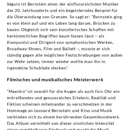
Séguin ist Bernstein einer der einflussreichsten Musiker
des 20. Jahrhunderts und ein begeisterndes Beispiel für
die Überwindung von Grenzen. So sagt er: “Bernstein ging
es von klein auf und ein Leben lang darum, Brücken zu
bauen. Obgleich sich sein künstlerisches Schaffen mit
herkömmlichen Begriffen kaum fassen lässt – als
Komponist und Dirigent von symphonischen Werken,
Broadway-Shows, Film und Ballett –, musste er sich
ständig gegen alle möglichen Festschreibungen von außen
zur Wehr setzen, immer wieder wollte man ihn in
irgendeine Schublade stecken.”
Filmisches und musikalisches Meisterwerk
“Maestro” ist sowohl für die Augen als auch fürs Ohr ein
mitreißendes und genussreiches Erlebnis. Realität und
Fiktion scheinen miteinander zu verschmelzen in der
Hommage an Leonard Bernstein und Kino und Musik
verbinden sich zu einem berührenden Gesamtkunstwerk.
Das Album vermittelt von dieser sinnlichen Intensität
einen unmittelbaren Eindruck und macht die Musik