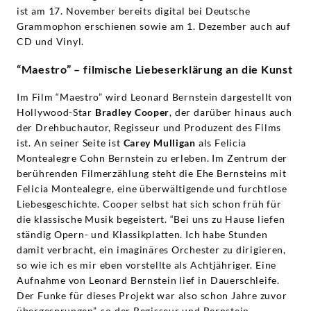
ist am 17. November bereits digital bei Deutsche
Grammophon erschienen sowie am 1. Dezember auch auf
CD und Vinyl.
“Maestro” – filmische Liebeserklärung an die Kunst
Im Film “Maestro” wird Leonard Bernstein dargestellt von
Hollywood-Star
Bradley Cooper
, der darüber hinaus auch
der Drehbuchautor, Regisseur und Produzent des Films
ist. An seiner Seite ist
Carey Mulligan
als Felicia
Montealegre Cohn Bernstein zu erleben. Im Zentrum der
berührenden Filmerzählung steht die Ehe Bernsteins mit
Felicia Montealegre, eine überwältigende und furchtlose
Liebesgeschichte. Cooper selbst hat sich schon früh für
die klassische Musik begeistert. “Bei uns zu Hause liefen
ständig Opern- und Klassikplatten. Ich habe Stunden
damit verbracht, ein imaginäres Orchester zu dirigieren,
so wie ich es mir eben vorstellte als Achtjähriger. Eine
Aufnahme von Leonard Bernstein lief in Dauerschleife.
Der Funke für dieses Projekt war also schon Jahre zuvor
übergesprungen”, so der Regisseur und Bernstein-