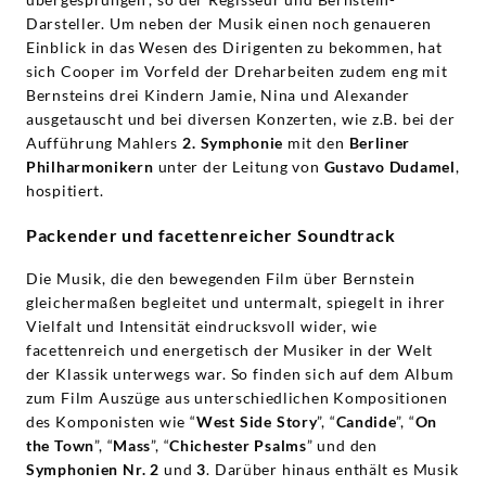
Darsteller. Um neben der Musik einen noch genaueren
Einblick in das Wesen des Dirigenten zu bekommen, hat
sich Cooper im Vorfeld der Dreharbeiten zudem eng mit
Bernsteins drei Kindern Jamie, Nina und Alexander
ausgetauscht und bei diversen Konzerten, wie z.B. bei der
Aufführung Mahlers
2. Symphonie
mit den
Berliner
Philharmonikern
unter der Leitung von
Gustavo Dudamel
,
hospitiert.
Packender und facettenreicher Soundtrack
Die Musik, die den bewegenden Film über Bernstein
gleichermaßen begleitet und untermalt, spiegelt in ihrer
Vielfalt und Intensität eindrucksvoll wider, wie
facettenreich und energetisch der Musiker in der Welt
der Klassik unterwegs war. So finden sich auf dem Album
zum Film Auszüge aus unterschiedlichen Kompositionen
des Komponisten wie “
West Side Story
”, “
Candide
”, “
On
the Town
”, “
Mass
”, “
Chichester Psalms
” und den
Symphonien Nr. 2
und
3
. Darüber hinaus enthält es Musik