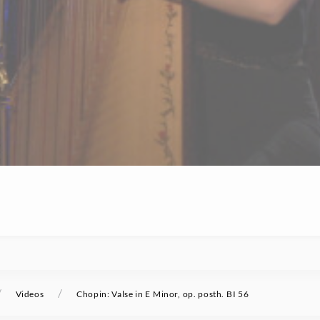
/
/
Videos
Chopin: Valse in E Minor, op. posth. BI 56