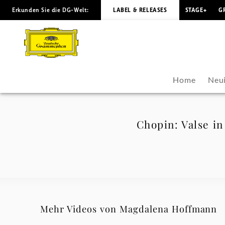
Erkunden Sie die DG-Welt:
LABEL & RELEASES
STAGE+
G
Chopin:
Valse
in
Home
Neui
E
Minor,
Chopin: Valse in
op.
posth.
BI
Mehr Videos von Magdalena Hoffmann
56