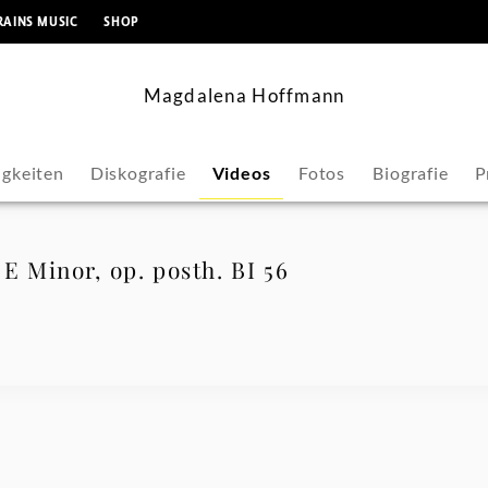
springen
RAINS MUSIC
SHOP
Magdalena Hoffmann
gkeiten
Diskografie
Videos
Fotos
Biografie
P
 E Minor, op. posth. BI 56