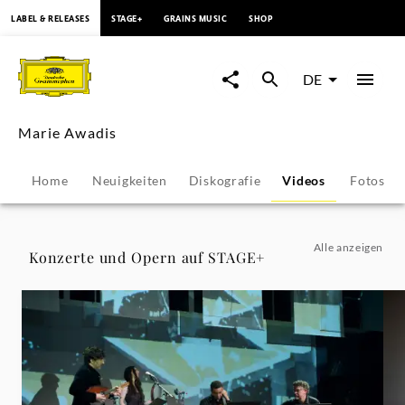
springen
LABEL & RELEASES
STAGE+
GRAINS MUSIC
SHOP
Marie
Awadis
DE
-
Marie Awadis
Videos
Home
Neuigkeiten
Diskografie
Videos
Fotos
|
Deutsche
Alle anzeigen
Konzerte und Opern auf STAGE+
Grammophon