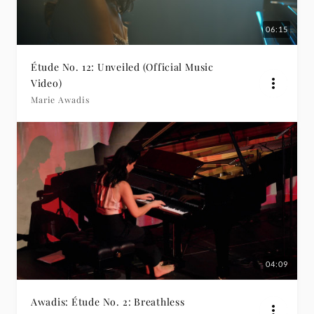
06:15
Étude No. 12: Unveiled (Official Music
Video)
Marie Awadis
04:09
Awadis: Étude No. 2: Breathless