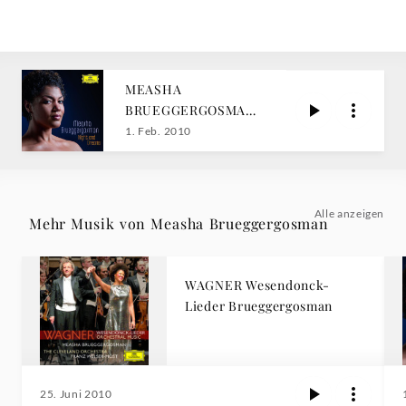
MEASHA
BRUEGGERGOSMAN
Night and Dreams
1. Feb. 2010
Alle anzeigen
Mehr Musik von Measha Brueggergosman
WAGNER Wesendonck-
Lieder Brueggergosman
25. Juni 2010