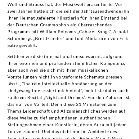
Wolf und Strauss hat, der Musikwelt präsentierte. Vor
zwei Jahren hatte sich die seit der Jahrtausendwende ihn
ihrer Heimat gefeierte Künstlerin für ihren Einstand bei
der Deutschen Grammophon ein überraschendes
Programm mit William Bolcoms „Cabaret Songs“, Arnold
Schönbergs „Brettl-Lieder“ und fünf Miniaturen von Erik
Satie gewählt.
Seitdem wird sie international umschwärmt, aufgrund
ihrer enormen und profunden stimmlichen Kompetenz,
aber auch weil sie sich mit ihren musikalischen
Vorstellungen nicht in vorgeformte Schemata pressen
lässt. „Eine rein intellektuelle Annäherung an den
Liedgesang interessiert mich nicht“, meint sie daher auch
zu ihrem Recital „Night and Dreams“. Für den Zuhörer ist
das nur von Vorteil. Denn diese 21 Miniaturen zum
Thema Leidenschaft und Allzumenschliches werden auf
diese Weise zu tief empfundenen, authentischen
Stellungnahmen einer Künstlerin, deren Aura mit jedem
Ton verzaubert. Und das nicht nur im Ambiente des
Tonstudios, sondern auch auf der Bühne. Vom 7. März