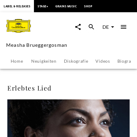
springen
LABEL & RELEASES
STAGE+
GRAINS MUSIC
SHOP
Erlebtes
Lied
DE
-
Measha Brueggergosman
Measha
Home
Neuigkeiten
Diskografie
Videos
Biografie
Brueggergosman
|
Erlebtes Lied
Deutsche
Grammophon