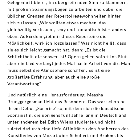
Gelegenheit bietet, im übergreifenden Sinn zu klammern,
mit großen Spannungsbogen zu arbeiten und dabei die
üblichen Grenzen der Repertoiregewohnheiten hinter
sich zu lassen. „Wir wollten etwas machen, das
gleichzeitig verträumt, sexy und romantisch ist – anders
eben. Außerdem gibt mir dieses Repertoire die
Möglichkeit, wirklich loszulassen.“ Was nicht heißt, dass
sie es sich leicht gemacht hat, denn: „Es ist die
Schlichtheit, die schwer ist! Opern gehen sofort ins Blut,
aber ein Lied verlangt jedes Mal harte Arbeit von dir. Man
muss selbst die Atmosphäre schaffen. Es ist eine
großartige Erfahrung, aber auch eine große
Verantwortung“.
Und natürlich eine Herausforderung. Measha
Brueggergosman liebt das Besondere. Das war schon bei
ihrem Debüt „Surprise“ so, mit dem sich die kanadische
Sopranistin, die übrigens fünf Jahre lang in Deutschland
unter anderem bei Edith Wiens studierte und nicht
zuletzt dadurch eine tiefe Affinität zu den Ahnherren des
Kunstliedes von Mozart über Schubert und Brahms bis