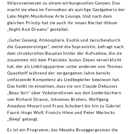
Stilprovenienzen zu einem wirkungsvollen Ganzen. Das
macht sie etwa im Fernsehen als quirlige Gastgeberin der
Late-Night-Musikshow Arte Lounge. Und nach dem
gleichen Prinzip hat sie auch ihr neues Recital-Album
„Night And Dreams“ gestaltet.
„Guter Gesang, Atmosphäre, Exotik und zwischendurch
die Gaumenreiniger“, meint die Sopranistin, befragt nach
dem strukturellen Bauplan hinter der Aufnahme, die sie
zusammen mit dem Pianisten Justus Zeyen verwirklicht
hat, der als Lieblingspartner unter anderem von Thomas
Quasthoff während der vergangenen Jahre bereits
umfassende Kompetenz als Liedbegleiter bewiesen hat.
Das heißt im einzelnen, dass sie von Claude Debussys
„Beau Soir“ über Vokalpretiosen aus den Liederbüchern
von Richard Strauss, Johannes Brahms, Wolfgang
Amadeus Mozart und Franz Schubert bis hin zu Gabriel
Fauré, Hugo Wolf, Francis Hime und Peter Warlocks
„Sleep“ gelangt.
Es ist ein Programm, das Measha Brueggergosman die