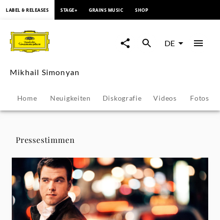
springen
LABEL & RELEASES
STAGE+
GRAINS MUSIC
SHOP
Mikhail
Simonyan
DE
-
Mikhail Simonyan
Pressestimmen
Home
Neuigkeiten
Diskografie
Videos
Fotos
|
Deutsche
Pressestimmen
Grammophon