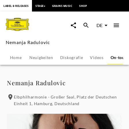
springen
LABEL & RELEASES
STAGE+
GRAINS MUSIC
SHOP
Nemanja
Radulovic
DE
-
Nemanja Radulovic
Konzerte
Home
Neuigkeiten
Diskografie
Videos
On-tour
&
Veranstaltungen
Nemanja Radulovic
|
Elbphilharmonie - Großer Saal, Platz der Deutschen
Einheit 1, Hamburg, Deutschland
Deutsche
Grammophon