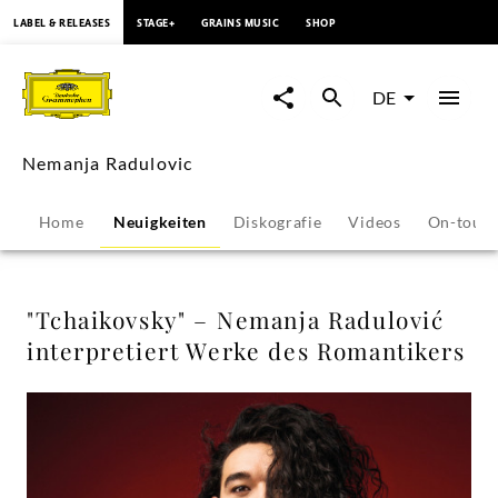
springen
LABEL & RELEASES
STAGE+
GRAINS MUSIC
SHOP
"Tchaikovsky"
–
DE
Nemanja
Nemanja Radulovic
Radulović
Home
Neuigkeiten
Diskografie
Videos
On-tour
interpretiert
Werke
"Tchaikovsky" – Nemanja Radulović
interpretiert Werke des Romantikers
des
Romantikers
-