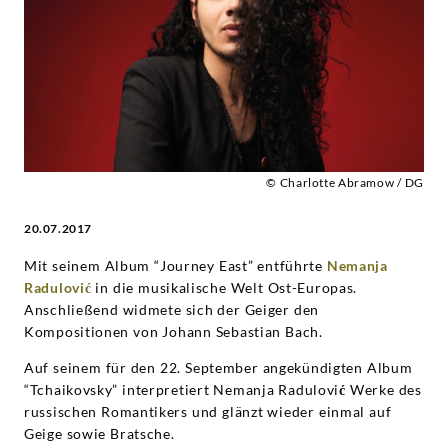
Nemanja
Radulovic
|
Deutsche
© Charlotte Abramow / DG
Grammophon
20.07.2017
Mit seinem Album “Journey East” entführte
Nemanja
Radulović
in die musikalische Welt Ost-Europas.
Anschließend widmete sich der Geiger den
Kompositionen von Johann Sebastian Bach.
Auf seinem für den 22. September angekündigten Album
“Tchaikovsky” interpretiert Nemanja Radulovi
ć
Werke des
russischen Romantikers und glänzt wieder einmal auf
Geige sowie Bratsche.