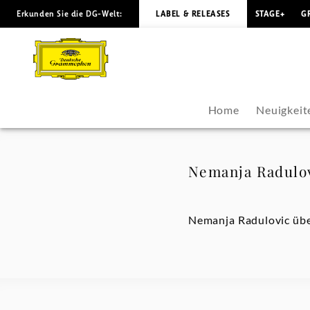
Erkunden Sie die DG-Welt:
LABEL & RELEASES
STAGE+
G
Nemanja
Radulovic
über
Home
Neuigkeit
die
Zusammenarbeit
Nemanja Radulov
mit
Nemanja Radulovic übe
Tijana
Milošević
-