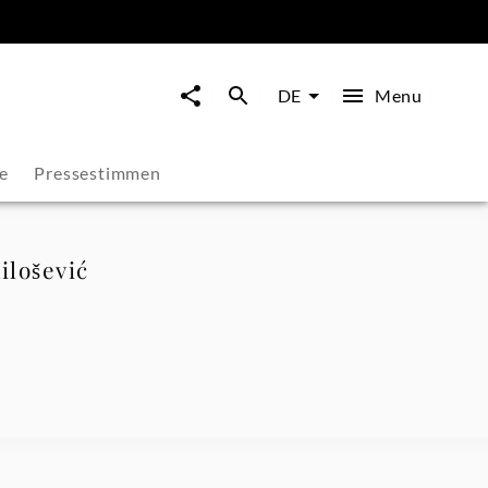
Menu
DE
e
Pressestimmen
ilošević