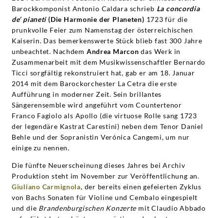
Barockkomponist Antonio Caldara schrieb
La concordia
de’ pianeti
(Die Harmonie der Planeten)
1723 für die
prunkvolle Feier zum Namenstag der österreichischen
Kaiserin. Das bemerkenswerte Stück blieb fast 300 Jahre
unbeachtet. Nachdem
Andrea Marcon
das Werk in
Zusammenarbeit mit dem Musikwissenschaftler Bernardo
Ticci sorgfältig rekonstruiert hat, gab er am 18. Januar
2014 mit dem Barockorchester La Cetra die erste
Aufführung in moderner Zeit. Sein brillantes
Sängerensemble wird angeführt vom Countertenor
Franco Fagiolo als Apollo (die virtuose Rolle sang 1723
der legendäre Kastrat Carestini) neben dem Tenor Daniel
Behle und der Sopranistin Verónica Cangemi, um nur
einige zu nennen.
Die fünfte Neuerscheinung dieses Jahres bei Archiv
Produktion steht im November zur Veröffentlichung an.
Giuliano Carmignola
, der bereits einen gefeierten Zyklus
von Bachs Sonaten für Violine und Cembalo eingespielt
und die
Brandenburgischen Konzerte
mit Claudio Abbado