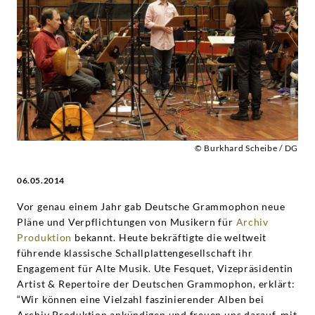
-
Pablo
Heras-
Casado
|
© Burkhard Scheibe / DG
06.05.2014
Deutsche
Vor genau einem Jahr gab Deutsche Grammophon neue
Grammophon
Pläne und Verpflichtungen von Musikern für
Archiv
Produktion
bekannt. Heute bekräftigte die weltweit
führende klassische Schallplattengesellschaft ihr
Engagement für Alte Musik. Ute Fesquet, Vizepräsidentin
Artist & Repertoire der Deutschen Grammophon, erklärt:
“Wir können eine Vielzahl faszinierender Alben bei
Archiv Produktion ankündigen und freuen uns darauf, mit