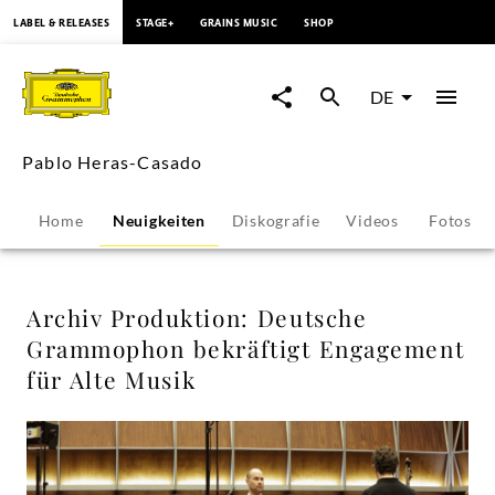
springen
LABEL & RELEASES
STAGE+
GRAINS MUSIC
SHOP
Archiv
Produktion:
DE
Deutsche
Pablo Heras-Casado
Grammophon
Home
Neuigkeiten
Diskografie
Videos
Fotos
bekräftigt
Engagement
Archiv Produktion: Deutsche
Grammophon bekräftigt Engagement
für
für Alte Musik
Alte
Musik