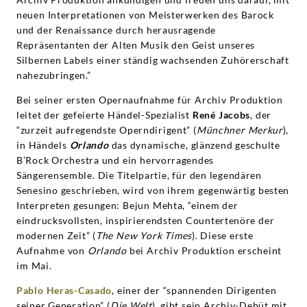
neuen Interpretationen von Meisterwerken des Barock
und der Renaissance durch herausragende
Repräsentanten der Alten Musik den Geist unseres
Silbernen Labels einer ständig wachsenden Zuhörerschaft
nahezubringen.”
Bei seiner ersten Opernaufnahme für Archiv Produktion
leitet der gefeierte Händel-Spezialist
René Jacobs
, der
“zurzeit aufregendste Operndirigent” (
Münchner Merkur
),
in Händels
Orlando
das dynamische, glänzend geschulte
B’Rock Orchestra und ein hervorragendes
Sängerensemble. Die Titelpartie, für den legendären
Senesino geschrieben, wird von ihrem gegenwärtig besten
Interpreten gesungen: Bejun Mehta, “einem der
eindrucksvollsten, inspirierendsten Countertenöre der
modernen Zeit” (
The New York Times
). Diese erste
Aufnahme von
Orlando
bei Archiv Produktion erscheint
im Mai.
Pablo Heras-Casado
, einer der “spannenden Dirigenten
seiner Generation” (
Die Welt
), gibt sein Archiv-Debüt mit