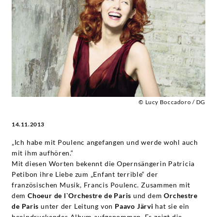
von
Francis
Poulenc
-
Patricia
© Lucy Boccadoro / DG
14.11.2013
Petibon
„Ich habe mit Poulenc angefangen und werde wohl auch
|
mit ihm aufhören.“
Mit diesen Worten bekennt die Opernsängerin Patricia
Deutsche
Petibon ihre Liebe zum „Enfant terrible“ der
französischen Musik, Francis Poulenc. Zusammen mit
Grammophon
dem
Choeur de l`Orchestre de Paris
und dem
Orchestre
de Paris
unter der Leitung von
Paavo Järvi
hat sie ein
beeindruckendes Album aufgenommen. Es zeigt die