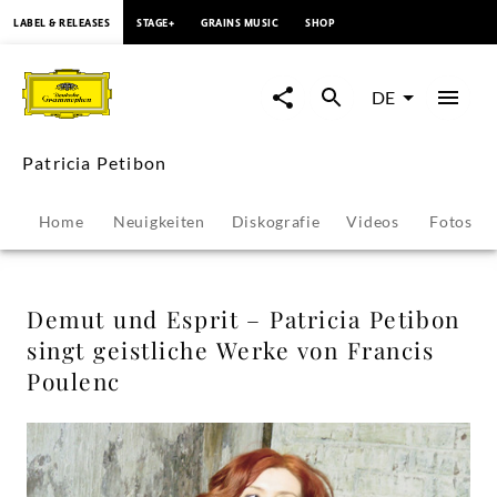
springen
LABEL & RELEASES
STAGE+
GRAINS MUSIC
SHOP
Demut
und
DE
Esprit
Patricia Petibon
–
Home
Neuigkeiten
Diskografie
Videos
Fotos
Patricia
Petibon
Demut und Esprit – Patricia Petibon
singt geistliche Werke von Francis
singt
Poulenc
geistliche
Werke