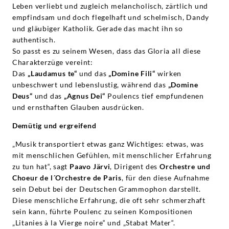
Leben verliebt und zugleich melancholisch, zärtlich und
empfindsam und doch flegelhaft und schelmisch, Dandy
und gläubiger Katholik. Gerade das macht ihn so
authentisch.
So passt es zu seinem Wesen, dass das Gloria all diese
Charakterzüge vereint:
Das
„Laudamus te“
und das
„Domine Fili“
wirken
unbeschwert und lebenslustig, während das
„Domine
Deus“
und das
„Agnus Dei“
Poulencs tief empfundenen
und ernsthaften Glauben ausdrücken.
Demütig und ergreifend
„Musik transportiert etwas ganz Wichtiges: etwas, was
mit menschlichen Gefühlen, mit menschlicher Erfahrung
zu tun hat“, sagt
Paavo Järvi
, Dirigent des
Orchestre und
Choeur de l´Orchestre de Paris
, für den diese Aufnahme
sein Debut bei der Deutschen Grammophon darstellt.
Diese menschliche Erfahrung, die oft sehr schmerzhaft
sein kann, führte Poulenc zu seinen Kompositionen
„Litanies à la Vierge noire“ und „Stabat Mater“.