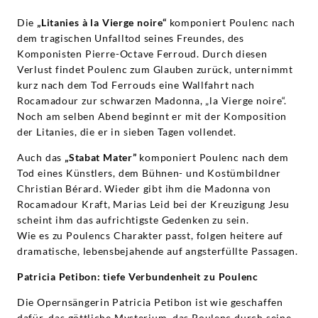
Die
„Litanies à la Vierge noire“
komponiert Poulenc nach
dem tragischen Unfalltod seines Freundes, des
Komponisten Pierre-Octave Ferroud. Durch diesen
Verlust findet Poulenc zum Glauben zurück, unternimmt
kurz nach dem Tod Ferrouds eine Wallfahrt nach
Rocamadour zur schwarzen Madonna, „la Vierge noire“.
Noch am selben Abend beginnt er mit der Komposition
der Litanies, die er in sieben Tagen vollendet.
Auch das
„Stabat Mater”
komponiert Poulenc nach dem
Tod eines Künstlers, dem Bühnen- und Kostümbildner
Christian Bérard. Wieder gibt ihm die Madonna von
Rocamadour Kraft, Marias Leid bei der Kreuzigung Jesu
scheint ihm das aufrichtigste Gedenken zu sein.
Wie es zu Poulencs Charakter passt, folgen heitere auf
dramatische, lebensbejahende auf angsterfüllte Passagen.
Patricia Petibon: tiefe Verbundenheit zu Poulenc
Die Opernsängerin Patricia Petibon ist wie geschaffen
dafür, das göttliche Mysterium, das Poulenc durch seine