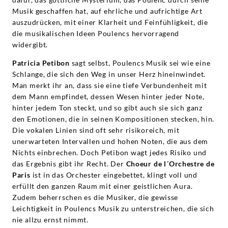
Musik geschaffen hat, auf ehrliche und aufrichtige Art
auszudrücken, mit einer Klarheit und Feinfühligkeit, die
die musikalischen Ideen Poulencs hervorragend
widergibt.
Patricia Petibon
sagt selbst, Poulencs Musik sei wie eine
Schlange, die sich den Weg in unser Herz hineinwindet.
Man merkt ihr an, dass sie eine tiefe Verbundenheit mit
dem Mann empfindet, dessen Wesen hinter jeder Note,
hinter jedem Ton steckt, und so gibt auch sie sich ganz
den Emotionen, die in seinen Kompositionen stecken, hin.
Die vokalen Linien sind oft sehr risikoreich, mit
unerwarteten Intervallen und hohen Noten, die aus dem
Nichts einbrechen. Doch Petibon wagt jedes Risiko und
das Ergebnis gibt ihr Recht. Der
Choeur de l´Orchestre de
Paris
ist in das Orchester eingebettet, klingt voll und
erfüllt den ganzen Raum mit einer geistlichen Aura.
Zudem beherrschen es die Musiker, die gewisse
Leichtigkeit in Poulencs Musik zu unterstreichen, die sich
nie allzu ernst nimmt.