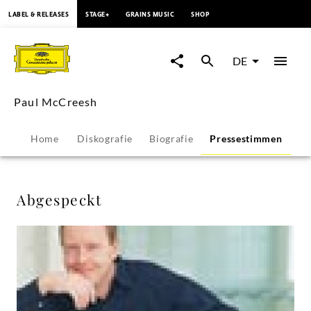
springen
LABEL & RELEASES
STAGE+
GRAINS MUSIC
SHOP
Abgespeckt
-
DE
Paul
Paul McCreesh
McCreesh
Home
Diskografie
Biografie
Pressestimmen
|
Deutsche
Abgespeckt
Grammophon