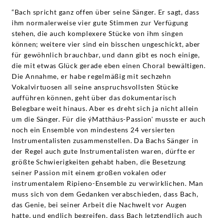
“Bach spricht ganz offen über seine Sänger. Er sagt, dass
ihm normalerweise vier gute Stimmen zur Verfügung
stehen, die auch komplexere Stücke von ihm singen
können; weitere vier sind ein bisschen ungeschickt, aber
für gewöhnlich brauchbar, und dann gibt es noch einige,
die mit etwas Glück gerade eben einen Choral bewältigen.
Die Annahme, er habe regelmäßig mit sechzehn
Vokalvirtuosen all seine anspruchsvollsten Stücke
aufführen können, geht über das dokumentarisch
Belegbare weit hinaus. Aber es dreht sich ja nicht allein
um die Sänger. Für die ýMatthäus-Passion' musste er auch
noch ein Ensemble von mindestens 24 versierten
Instrumentalisten zusammenstellen. Da Bachs Sänger in
der Regel auch gute Instrumentalisten waren, dürfte er
größte Schwierigkeiten gehabt haben, die Besetzung
seiner Passion mit einem großen vokalen oder
instrumentalem Ripieno-Ensemble zu verwirklichen. Man
muss sich von dem Gedanken verabschieden, dass Bach,
das Genie, bei seiner Arbeit die Nachwelt vor Augen
hatte, und endlich begreifen, dass Bach letztendlich auch