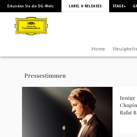
Erkunden Sie die DG-Welt:
LABEL & RELEASES
STAGE+
G
Rafal
Blechacz
-
Home
Neuigkeit
Pressestimmen
|
Pressestimmen
Deutsche
Innige
Grammophon
Chopin
Rafał 