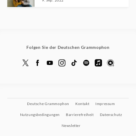
mistérieuses /
9. Sep. 2022
Raphaël Feuillâtre
Folgen Sie der Deutschen Grammophon
Deutsche Grammophon
Kontakt
Impressum
Nutzungsbedingungen
Barrierefreiheit
Datenschutz
Newsletter