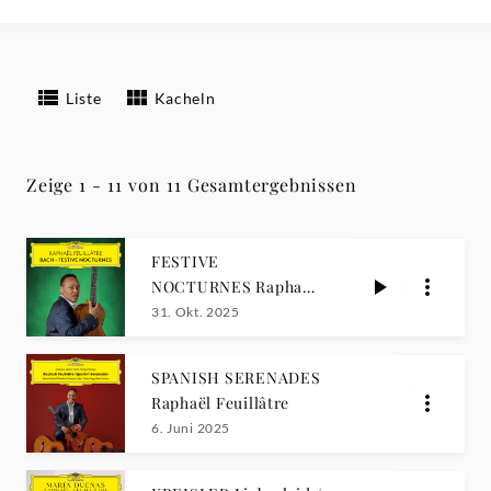
Liste
Kacheln
Zeige 1 - 11 von 11 Gesamtergebnissen
FESTIVE
NOCTURNES Raphaël
Feuillâtre
31. Okt. 2025
SPANISH SERENADES
Raphaël Feuillâtre
6. Juni 2025