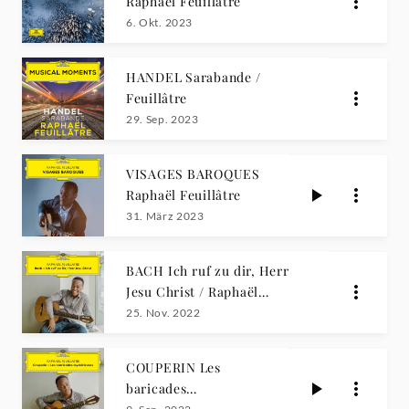
Raphaël Feuillâtre
6. Okt. 2023
HANDEL Sarabande /
Feuillâtre
29. Sep. 2023
VISAGES BAROQUES
Raphaël Feuillâtre
31. März 2023
BACH Ich ruf zu dir, Herr
Jesu Christ / Raphaël
Feuillâtre
25. Nov. 2022
COUPERIN Les
baricades