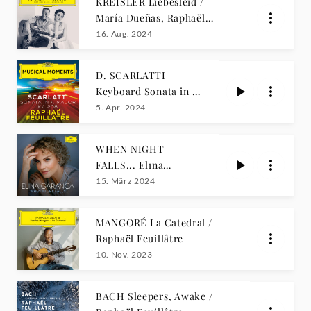
KREISLER Liebesleid /
María Dueñas, Raphaël
Feuillâtre
16. Aug. 2024
D. SCARLATTI
Keyboard Sonata in A
Major, Kk. 208 /
5. Apr. 2024
Raphaël Feuillâtre
WHEN NIGHT
FALLS... Elīna
Garanča
15. März 2024
MANGORÉ La Catedral /
Raphaël Feuillâtre
10. Nov. 2023
BACH Sleepers, Awake /