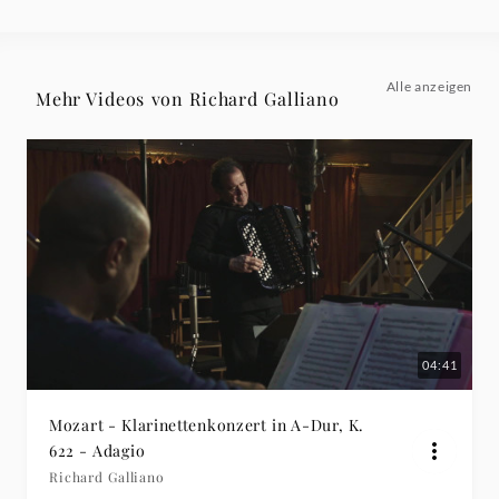
Adagio
-
Alle anzeigen
Mehr Videos von Richard Galliano
Richard
Galliano
|
Deutsche
Grammophon
04:41
Mozart - Klarinettenkonzert in A-Dur, K.
622 - Adagio
Richard Galliano