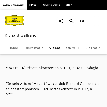
springen
LABEL & RELEASES
STAGE+
GRAINS MUSIC
SHOP
Mozart
-
DE
Klarinettenkonzert
Richard Galliano
in
Home
Diskografie
Videos
On-tour
Biografie
A-
Dur,
Mozart - Klarinettenkonzert in A-Dur, K. 622 - Adagio
K.
Für sein Album "Mozart" wagte sich Richard Galliano u.a.
622
an des Komponisten "Klarinettenkonzert in A-Dur, K.
622".
-