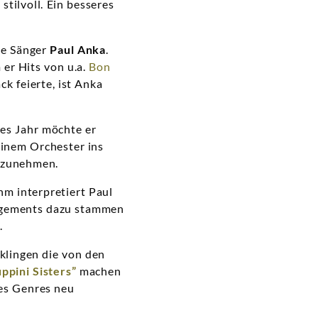
stilvoll. Ein besseres
che Sänger
Paul Anka
.
 er Hits von u.a.
Bon
k feierte, ist Anka
ses Jahr möchte er
einem Orchester ins
zunehmen.
hm interpretiert Paul
rangements dazu stammen
.
 klingen die von den
ppini Sisters”
machen
des Genres neu