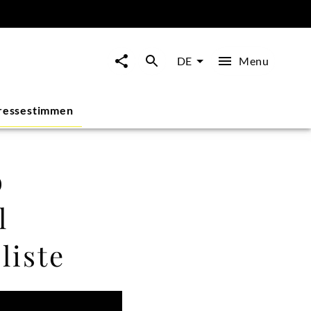
Menu
DE
ressestimmen
o
l
liste