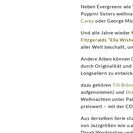
Neben Evergreens wie “
Puppini Sisters weihna
Carey
oder George Mich
Und alle Jahre wieder
Fitzgeralds
“Ella Wish
aller Welt beschallt, u
Andere Alben können (n
durch Originalität und
Longsellern zu entwick
dazu gehören
Till Brön
aufgenommen) und
Dia
Weihnachten unter Pal
preiswert – mit der C
Aus derselben Serie s
von Jazzgrößen wie u.
Dinah Washington und 