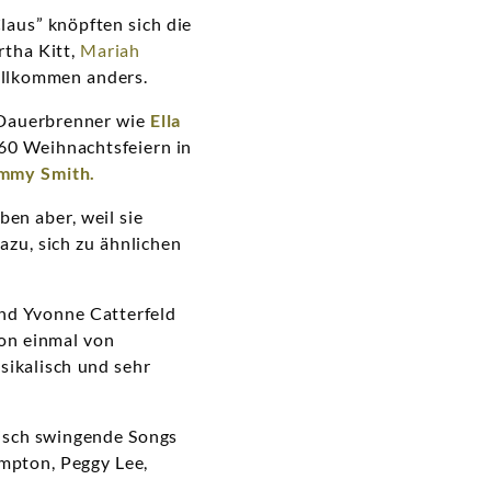
aus” knöpften sich die
artha Kitt,
Mariah
vollkommen anders.
h Dauerbrenner wie
Ella
960 Weihnachtsfeiern in
immy Smith.
en aber, weil sie
azu, sich zu ähnlichen
d Yvonne Catterfeld
on einmal von
ikalisch und sehr
isch swingende Songs
ampton, Peggy Lee,