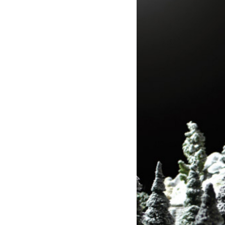
mit
glänzender
Gästeliste
-
Rufus
Wainwright
|
Deutsche
Grammophon