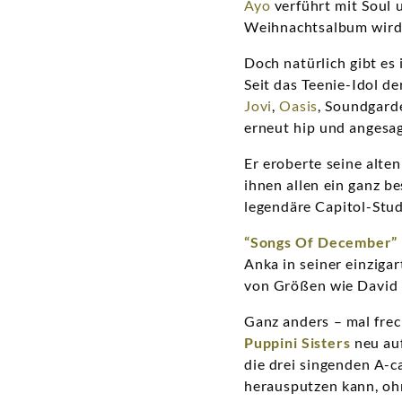
Ayo
verführt mit Soul
Weihnachtsalbum wird 
Doch natürlich gibt es
Seit das Teenie-Idol d
Jovi
,
Oasis
, Soundgar
erneut hip und angesag
Er eroberte seine alte
ihnen allen ein ganz 
legendäre Capitol-Stu
“Songs Of December”
Anka in seiner einziga
von Größen wie David 
Ganz anders – mal frech
Puppini Sisters
neu auf
die drei singenden A-c
herausputzen kann, ohn