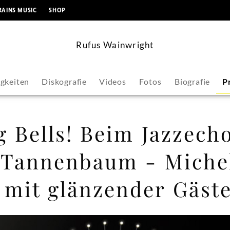
springen
RAINS MUSIC
SHOP
Rufus Wainwright
gkeiten
Diskografie
Videos
Fotos
Biografie
P
 Bells! Beim Jazzech
 Tannenbaum - Miche
mit glänzender Gäste