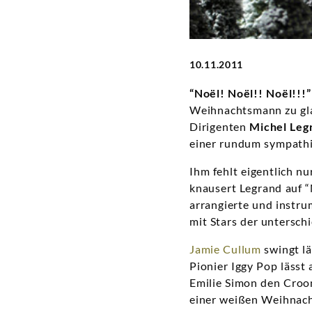
10.11.2011
“Noël! Noël!! Noël!!!”
Weihnachtsmann zu glau
Dirigenten
Michel Leg
einer rundum sympathi
Ihm fehlt eigentlich n
knausert Legrand auf 
arrangierte und instru
mit Stars der untersch
Jamie Cullum
swingt lä
Pionier Iggy Pop lässt 
Emilie Simon den Croo
einer weißen Weihnach