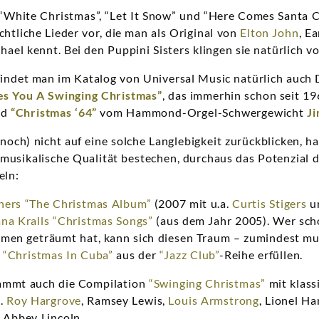
White Christmas”, “Let It Snow” und “Here Comes Santa Cl
chtliche Lieder vor, die man als Original von
Elton John
, E
ael kennt. Bei den Puppini Sisters klingen sie natürlich 
 findet man im Katalog von Universal Music natürlich auc
es You A Swinging Christmas”
, das immerhin schon seit 1
nd
“Christmas ‘64”
vom Hammond-Orgel-Schwergewicht
J
och) nicht auf eine solche Langlebigkeit zurückblicken, hab
 musikalische Qualität bestechen, durchaus das Potenzial d
eln:
ners
“The Christmas Album”
(2007 mit u.a.
Curtis Stigers
un
na Kralls
“Christmas Songs”
(aus dem Jahr 2005). Wer sch
men geträumt hat, kann sich diesen Traum – zumindest mus
D
“Christmas In Cuba”
aus der
“Jazz Club”
-Reihe erfüllen.
tammt auch die Compilation
“Swinging Christmas”
mit klass
a.
Roy Hargrove
, Ramsey Lewis,
Louis Armstrong
, Lionel H
Abbey Lincoln.