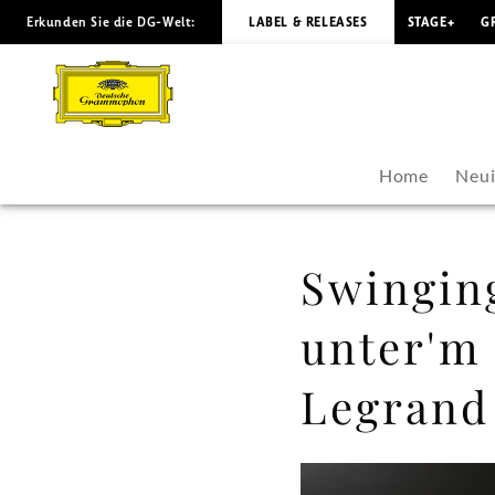
Erkunden Sie die DG-Welt:
LABEL & RELEASES
STAGE+
G
Swinging
Bells!
Beim
Home
Neui
Jazzecho
unter'm
Swinging
Tannenbaum
unter'm
-
Legrand 
Michel
Legrand