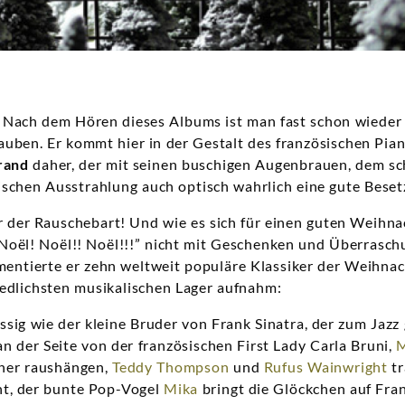
Nach dem Hören dieses Albums ist man fast schon wieder 
ben. Er kommt hier in der Gestalt des französischen Pian
rand
daher, der mit seinen buschigen Augenbrauen, dem s
schen Ausstrahlung auch optisch wahrlich eine gute Beset
ur der Rauschebart! Und wie es sich für einen guten Weihn
“Noël! Noël!! Noël!!!” nicht mit Geschenken und Überrasc
mentierte er zehn weltweit populäre Klassiker der Weihnac
iedlichsten musikalischen Lager aufnahm:
ssig wie der kleine Bruder von Frank Sinatra, der zum Jazz
an der Seite von der französischen First Lady Carla Bruni,
M
ner raushängen,
Teddy Thompson
und
Rufus Wainwright
tr
t, der bunte Pop-Vogel
Mika
bringt die Glöckchen auf Fra