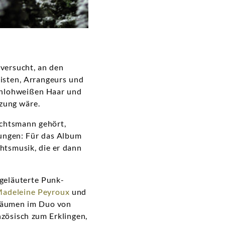
versucht, an den
isten, Arrangeurs und
chlohweißen Haar und
zung wäre.
achtsmann gehört,
hungen: Für das Album
htsmusik, die er dann
 geläuterte Punk-
adeleine Peyroux
und
äumen im Duo von
nzösisch zum Erklingen,