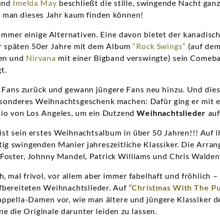
 und
Imelda May
beschließt die stille, swingende Nacht ganz 
man dieses Jahr kaum finden können!
 immer einige Alternativen. Eine davon bietet der kanadis
er späten 50er Jahre mit dem Album
“Rock Swings”
(auf dem
den und
Nirvana
mit einer Bigband verswingte) sein Comebac
t.
n Fans zurück und gewann jüngere Fans neu hinzu. Und die
besonderes Weihnachtsgeschenk machen: Dafür ging er mit 
dio von Los Angeles, um ein Dutzend
Weihnachtslieder
auf
ist sein erstes Weihnachtsalbum in über 50 Jahren!!! Auf i
rtig swingenden Manier jahreszeitliche Klassiker. Die Ar
Foster, Johnny Mandel, Patrick Williams und Chris Walden
, mal frivol, vor allem aber immer fabelhaft und fröhlich –
bereiteten Weihnachtslieder. Auf
“Christmas With The Pu
appella-Damen vor, wie man ältere und jüngere Klassiker 
e die Originale darunter leiden zu lassen.