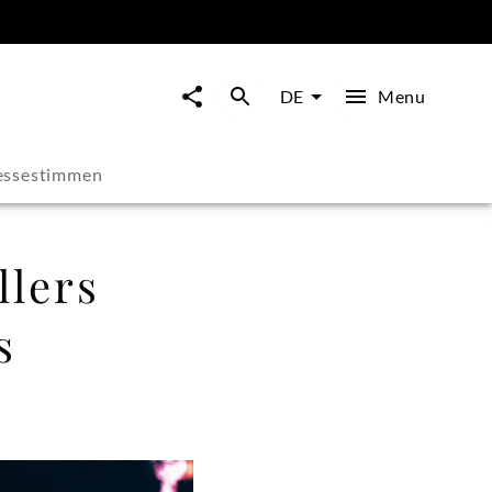
Menu
DE
essestimmen
llers
s