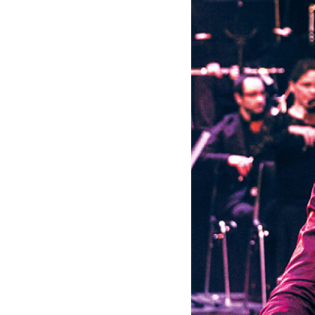
audiovisuelles
Highlight
-
Schiller
|
Deutsche
Grammophon