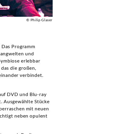
© Philip Glaser
e. Das Programm
Klangwelten und
 Symbiose erlebbar
 das die großen,
einander verbindet.
 auf DVD und Blu-ray
st. Ausgewählte Stücke
 überraschen mit neuen
echtigt neben opulent