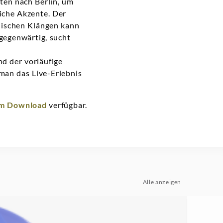
ten nach Berlin, um
iche Akzente. Der
nischen Klängen kann
lgegenwärtig, sucht
d der vorläufige
man das Live-Erlebnis
um Download
verfügbar.
Alle anzeigen