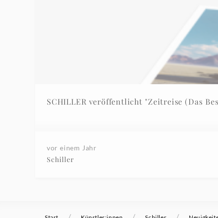
SCHILLER veröffentlicht "Zeitreise (Das Best
vor einem Jahr
Schiller
/
/
/
Start
Künstler:innen
Schiller
Neuigkeit