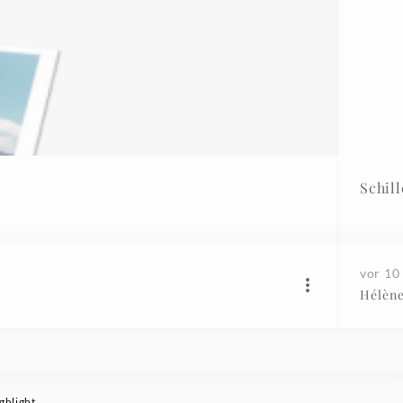
Schil
vor 10
Hélèn
ghlight