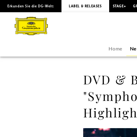
Erkunden Sie die DG-Welt:
LABEL & RELEASES
STAGE+
G
DVD
&
Blu-
Home
Ne
ray
Release
DVD & Bl
-
"Symphon
Schillers
Highligh
"Symphonia"
als