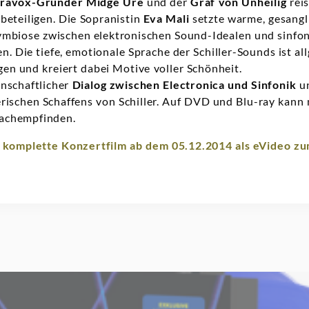
ravox-Gründer Midge Ure
und der
Graf von Unheilig
reis
 beteiligen. Die Sopranistin
Eva Mali
setzte warme, gesangl
Symbiose zwischen elektronischen Sound-Idealen und sinfo
n. Die tiefe, emotionale Sprache der Schiller-Sounds ist al
n und kreiert dabei Motive voller Schönheit.
enschaftlicher
Dialog zwischen Electronica und Sinfonik
un
ischen Schaffens von Schiller. Auf DVD und Blu-ray kann 
nachempfinden.
r
komplette Konzertfilm ab dem 05.12.2014 als eVideo z