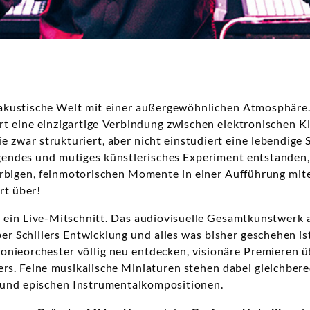
 akustische Welt mit einer außergewöhnlichen Atmosphär
rt eine einzigartige Verbindung zwischen elektronischen 
ie zwar strukturiert, aber nicht einstudiert eine lebendige
egendes und mutiges künstlerisches Experiment entstanden,
arbigen, feinmotorischen Momente in einer Aufführung mit
rt über!
s ein Live-Mitschnitt. Das audiovisuelle Gesamtkunstwerk
ber Schillers Entwicklung und alles was bisher geschehen i
infonieorchester völlig neu entdecken, visionäre Premieren
rs. Feine musikalische Miniaturen stehen dabei gleichber
n und epischen Instrumentalkompositionen.