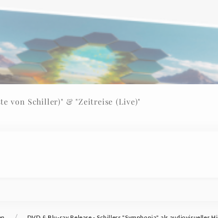
e von Schiller)" & "Zeitreise (Live)"
/
en
DVD & Blu-ray Release - Schillers "Symphonia" als audiovisuelles Hi