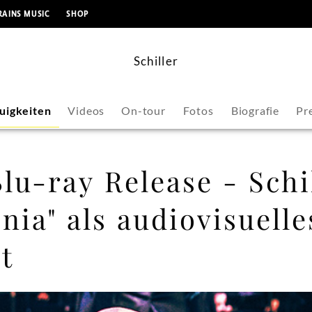
springen
RAINS MUSIC
SHOP
Schiller
uigkeiten
Videos
On-tour
Fotos
Biografie
Pr
u-ray Release - Schi
ia" als audiovisuelle
t