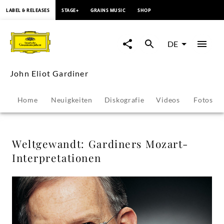
springen
LABEL & RELEASES
STAGE+
GRAINS MUSIC
SHOP
Weltgewandt:
Gardiners
DE
Mozart-
John Eliot Gardiner
Interpretationen
Home
Neuigkeiten
Diskografie
Videos
Fotos
-
John
Weltgewandt: Gardiners Mozart-
Interpretationen
Eliot
Gardiner
|