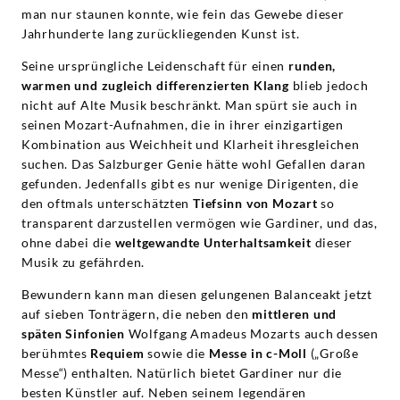
man nur staunen konnte, wie fein das Gewebe dieser
Jahrhunderte lang zurückliegenden Kunst ist.
Seine ursprüngliche Leidenschaft für einen
runden,
warmen und zugleich differenzierten Klang
blieb jedoch
nicht auf Alte Musik beschränkt. Man spürt sie auch in
seinen Mozart-Aufnahmen, die in ihrer einzigartigen
Kombination aus Weichheit und Klarheit ihresgleichen
suchen. Das Salzburger Genie hätte wohl Gefallen daran
gefunden. Jedenfalls gibt es nur wenige Dirigenten, die
den oftmals unterschätzten
Tiefsinn von Mozart
so
transparent darzustellen vermögen wie Gardiner, und das,
ohne dabei die
weltgewandte Unterhaltsamkeit
dieser
Musik zu gefährden.
Bewundern kann man diesen gelungenen Balanceakt jetzt
auf sieben Tonträgern, die neben den
mittleren und
späten Sinfonien
Wolfgang Amadeus Mozarts auch dessen
berühmtes
Requiem
sowie die
Messe in c-Moll
(„Große
Messe“) enthalten. Natürlich bietet Gardiner nur die
besten Künstler auf. Neben seinem legendären